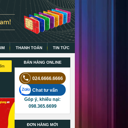
SIM
THANH TOÁN
TIN TỨC
BÁN HÀNG ONLINE
iếm
024.6666.6666
Chat tư vấn
Góp ý, khiếu nại:
098.365.6699
ĐƠN HÀNG MỚI