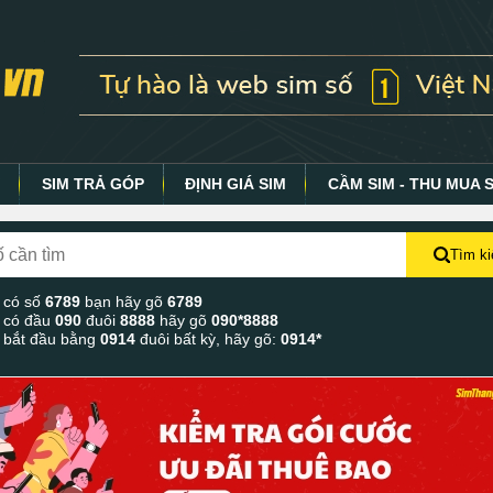
Y
SIM TRẢ GÓP
ĐỊNH GIÁ SIM
CẦM SIM - THU MUA 
Tìm k
 có số
6789
bạn hãy gõ
6789
 có đầu
090
đuôi
8888
hãy gõ
090*8888
 bắt đầu bằng
0914
đuôi bất kỳ, hãy gõ:
0914*