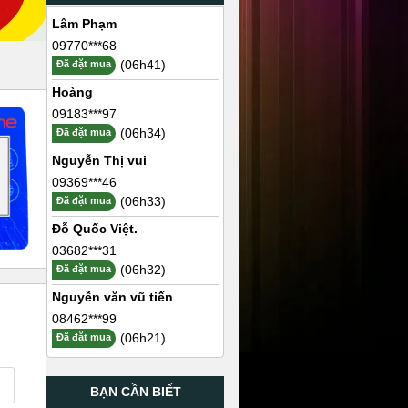
Lâm Phạm
09770***68
(06h41)
Đã đặt mua
Hoàng
09183***97
(06h34)
Đã đặt mua
Nguyễn Thị vui
09369***46
(06h33)
Đã đặt mua
Đỗ Quốc Việt.
03682***31
(06h32)
Đã đặt mua
Nguyễn văn vũ tiến
08462***99
(06h21)
Đã đặt mua
BẠN CẦN BIẾT