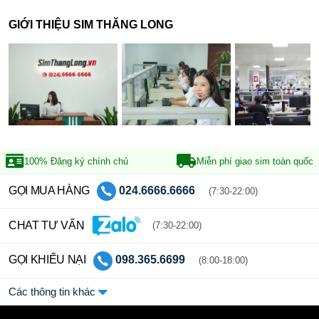
GIỚI THIỆU SIM THĂNG LONG
100% Đăng ký
chính chủ
Miễn phí giao sim
toàn quốc
GỌI MUA HÀNG
024.6666.6666
(7:30-22:00)
CHAT TƯ VẤN
(7:30-22:00)
GỌI KHIẾU NẠI
098.365.6699
(8:00-18:00)
Các thông tin khác