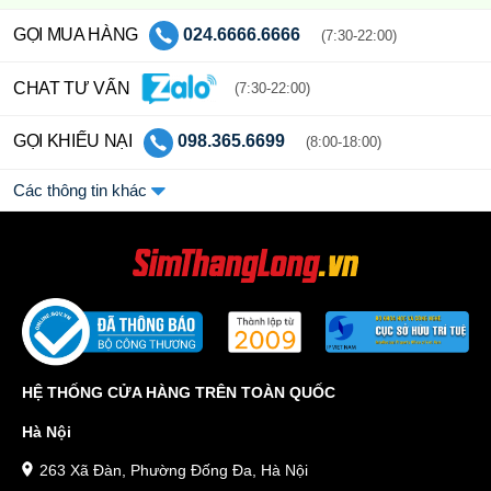
GỌI MUA HÀNG
024.6666.6666
(7:30-22:00)
CHAT TƯ VẤN
(7:30-22:00)
GỌI KHIẾU NẠI
098.365.6699
(8:00-18:00)
Các thông tin khác
HỆ THỐNG CỬA HÀNG TRÊN TOÀN QUỐC
Hà Nội
263 Xã Đàn, Phường Đống Đa, Hà Nội