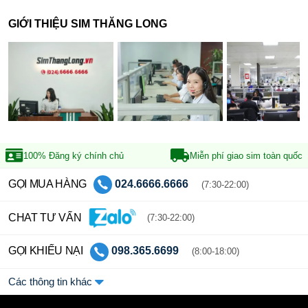
GIỚI THIỆU SIM THĂNG LONG
100% Đăng ký
chính chủ
Miễn phí giao sim
toàn quốc
GỌI MUA HÀNG
024.6666.6666
(7:30-22:00)
CHAT TƯ VẤN
(7:30-22:00)
GỌI KHIẾU NẠI
098.365.6699
(8:00-18:00)
Các thông tin khác