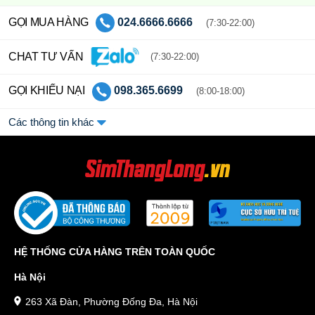
GỌI MUA HÀNG
024.6666.6666
(7:30-22:00)
CHAT TƯ VẤN
(7:30-22:00)
GỌI KHIẾU NẠI
098.365.6699
(8:00-18:00)
Các thông tin khác
HỆ THỐNG CỬA HÀNG TRÊN TOÀN QUỐC
Hà Nội
263 Xã Đàn, Phường Đống Đa, Hà Nội