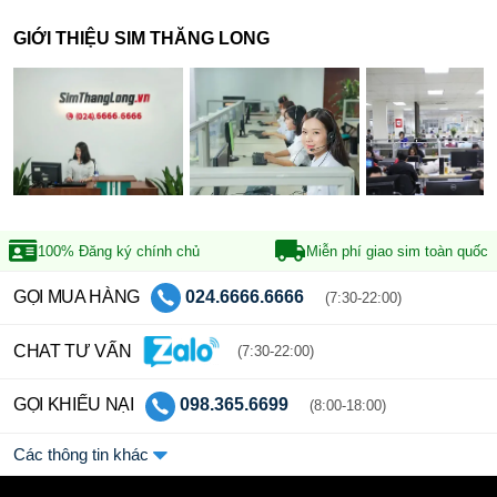
GIỚI THIỆU SIM THĂNG LONG
100% Đăng ký
chính chủ
Miễn phí giao sim
toàn quốc
GỌI MUA HÀNG
024.6666.6666
(7:30-22:00)
CHAT TƯ VẤN
(7:30-22:00)
GỌI KHIẾU NẠI
098.365.6699
(8:00-18:00)
Các thông tin khác