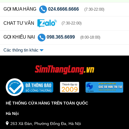
GỌI MUA HÀNG
024.6666.6666
(7:30-22:00)
CHAT TƯ VẤN
(7:30-22:00)
GỌI KHIẾU NẠI
098.365.6699
(8:00-18:00)
Các thông tin khác
HỆ THỐNG CỬA HÀNG TRÊN TOÀN QUỐC
Hà Nội
263 Xã Đàn, Phường Đống Đa, Hà Nội