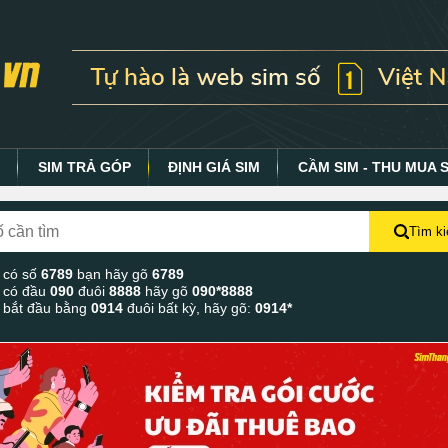
Y
SIM TRẢ GÓP
ĐỊNH GIÁ SIM
CẦM SIM - THU MUA 
Tìm k
 có số
6789
bạn hãy gõ
6789
 có đầu
090
đuôi
8888
hãy gõ
090*8888
 bắt đầu bằng
0914
đuôi bất kỳ, hãy gõ:
0914*