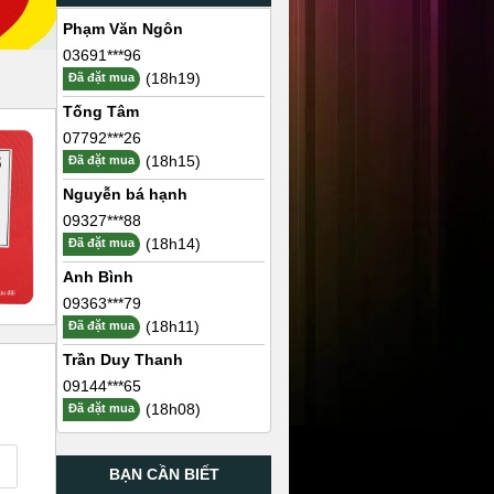
Phạm Văn Ngôn
03691***96
(18h19)
Đã đặt mua
Tống Tâm
07792***26
(18h15)
Đã đặt mua
Nguyễn bá hạnh
09327***88
(18h14)
Đã đặt mua
Anh Bình
09363***79
(18h11)
Đã đặt mua
Trần Duy Thanh
09144***65
(18h08)
Đã đặt mua
BẠN CẦN BIẾT