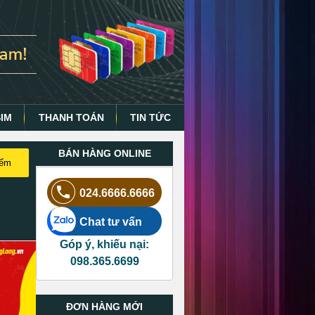
SIM
THANH TOÁN
TIN TỨC
BÁN HÀNG ONLINE
iếm
024.6666.6666
Chat tư vấn
Góp ý, khiếu nại:
098.365.6699
ĐƠN HÀNG MỚI