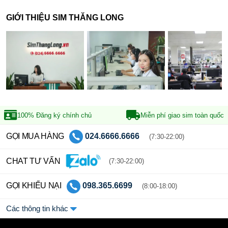
GIỚI THIỆU SIM THĂNG LONG
100% Đăng ký
chính chủ
Miễn phí giao sim
toàn quốc
GỌI MUA HÀNG
024.6666.6666
(7:30-22:00)
CHAT TƯ VẤN
(7:30-22:00)
GỌI KHIẾU NẠI
098.365.6699
(8:00-18:00)
Các thông tin khác