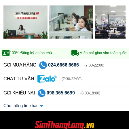
100% Đăng ký
chính chủ
Miễn phí giao sim
toàn quốc
GỌI MUA HÀNG
024.6666.6666
(7:30-22:00)
CHAT TƯ VẤN
(7:30-22:00)
GỌI KHIẾU NẠI
098.365.6699
(8:00-18:00)
Các thông tin khác