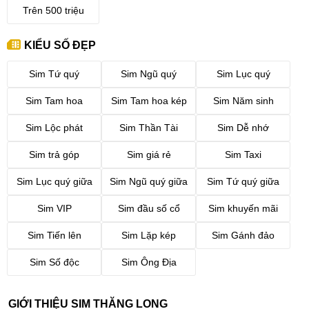
Trên 500 triệu
KIỂU SỐ ĐẸP
Sim Tứ quý
Sim Ngũ quý
Sim Lục quý
Sim Tam hoa
Sim Tam hoa kép
Sim Năm sinh
Sim Lộc phát
Sim Thần Tài
Sim Dễ nhớ
Sim trả góp
Sim giá rẻ
Sim Taxi
Sim Lục quý giữa
Sim Ngũ quý giữa
Sim Tứ quý giữa
Sim VIP
Sim đầu số cổ
Sim khuyến mãi
Sim Tiến lên
Sim Lặp kép
Sim Gánh đảo
Sim Số độc
Sim Ông Địa
GIỚI THIỆU SIM THĂNG LONG