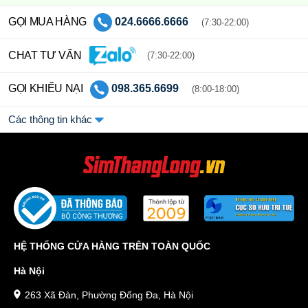
GỌI MUA HÀNG
024.6666.6666
(7:30-22:00)
CHAT TƯ VẤN
(7:30-22:00)
GỌI KHIẾU NẠI
098.365.6699
(8:00-18:00)
Các thông tin khác
HỆ THỐNG CỬA HÀNG TRÊN TOÀN QUỐC
Hà Nội
263 Xã Đàn, Phường Đống Đa, Hà Nội