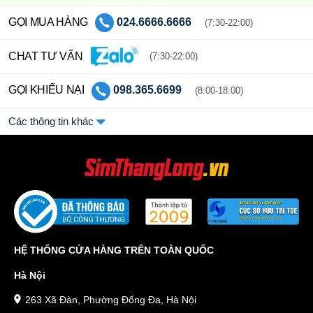
GỌI MUA HÀNG
024.6666.6666
(7:30-22:00)
CHAT TƯ VẤN
(7:30-22:00)
GỌI KHIẾU NẠI
098.365.6699
(8:00-18:00)
Các thông tin khác
HỆ THỐNG CỬA HÀNG TRÊN TOÀN QUỐC
Hà Nội
263 Xã Đàn, Phường Đống Đa, Hà Nội