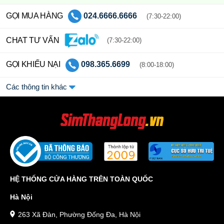
GỌI MUA HÀNG
024.6666.6666
(7:30-22:00)
CHAT TƯ VẤN
(7:30-22:00)
GỌI KHIẾU NẠI
098.365.6699
(8:00-18:00)
Các thông tin khác
HỆ THỐNG CỬA HÀNG TRÊN TOÀN QUỐC
Hà Nội
263 Xã Đàn, Phường Đống Đa, Hà Nội