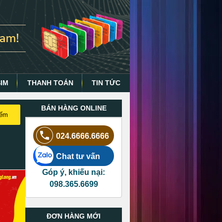
SIM
THANH TOÁN
TIN TỨC
BÁN HÀNG ONLINE
iếm
024.6666.6666
Chat tư vấn
Góp ý, khiếu nại:
098.365.6699
ĐƠN HÀNG MỚI