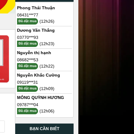
Phong Thái Thuận
08431***77
(12h26)
Đã đặt mua
Dương Văn Thắng
03770***93
(12h23)
Đã đặt mua
Nguyễn thị hạnh
08682***53
(12h22)
Đã đặt mua
Nguyễn Khắc Cường
09119***31
(12h09)
Đã đặt mua
MÔNG QUỲNH HƯƠNG
09787***04
(12h06)
Đã đặt mua
BẠN CẦN BIẾT