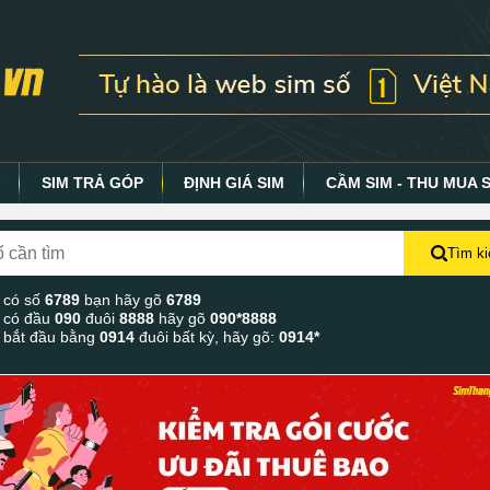
Y
SIM TRẢ GÓP
ĐỊNH GIÁ SIM
CẦM SIM - THU MUA 
Tìm k
 có số
6789
bạn hãy gõ
6789
 có đầu
090
đuôi
8888
hãy gõ
090*8888
 bắt đầu bằng
0914
đuôi bất kỳ, hãy gõ:
0914*