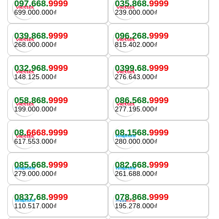
097.668.
9999
035.868.
9999
699.000.000₫
239.000.000₫
039.868.
9999
096.268.
9999
268.000.000₫
815.402.000₫
032.968.
9999
0399.68.
9999
148.125.000₫
276.643.000₫
058.868.
9999
086.568.
9999
199.000.000₫
277.195.000₫
08.
6668.9999
08.1568.
9999
617.553.000₫
280.000.000₫
085.668.
9999
082.668.
9999
279.000.000₫
261.688.000₫
0837.68.
9999
078.868.
9999
110.517.000₫
195.278.000₫