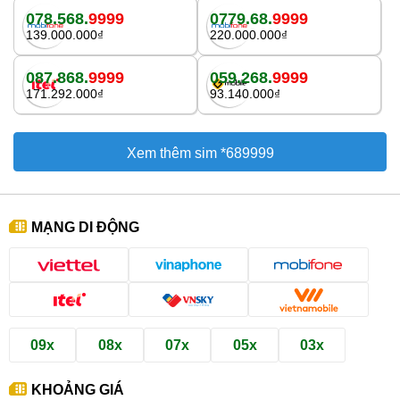
078.568.
9999
0779.68.
9999
139.000.000₫
220.000.000₫
087.868.
9999
059.268.
9999
171.292.000₫
93.140.000₫
Xem thêm sim *689999
MẠNG DI ĐỘNG
09x
08x
07x
05x
03x
KHOẢNG GIÁ