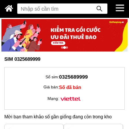
SIM 0325689999
0325689999
Số sim:
Số đã bán
Giá bán:
Mạng:
Mời bạn tham khảo số gần giống đang còn trong kho