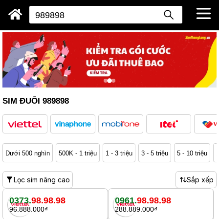
SIM ĐUÔI 989898
Dưới 500 nghìn
500K - 1 triệu
1 - 3 triệu
3 - 5 triệu
5 - 10 triệu
1
Lọc sim nâng cao
Sắp xếp
0373.
98.98.98
0961.
98.98.98
96.888.000₫
288.889.000₫