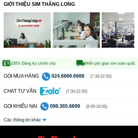
GIỚI THIỆU SIM THĂNG LONG
100% Đăng ký
chính chủ
Miễn phí giao sim
toàn quốc
GỌI MUA HÀNG
024.6666.6666
(7:30-22:00)
CHAT TƯ VẤN
(7:30-22:00)
GỌI KHIẾU NẠI
098.365.6699
(8:00-18:00)
Các thông tin khác