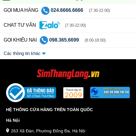
GỌI MUA HÀNG
024.6666.6666
(7:30-22:00)
CHAT TƯ VẤN
(7:30-22:00)
GỌI KHIẾU NẠI
098.365.6699
(8:00-18:00)
Các thông tin khác
HỆ THỐNG CỬA HÀNG TRÊN TOÀN QUỐC
Hà Nội
263 Xã Đàn, Phường Đống Đa, Hà Nội