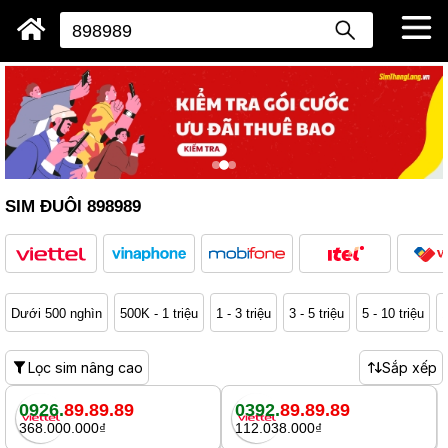
SIM ĐUÔI 898989
Dưới 500 nghìn
500K - 1 triệu
1 - 3 triệu
3 - 5 triệu
5 - 10 triệu
1
Lọc sim nâng cao
Sắp xếp
0926.
89.89.89
0392.
89.89.89
368.000.000₫
112.038.000₫