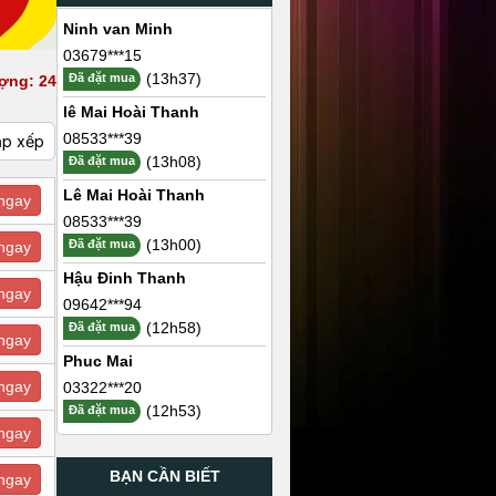
Ninh van Minh
03679***15
(13h37)
Đã đặt mua
ợng: 24
lê Mai Hoài Thanh
08533***39
ắp xếp
(13h08)
Đã đặt mua
Lê Mai Hoài Thanh
ngay
08533***39
(13h00)
Đã đặt mua
ngay
Hậu Đinh Thanh
ngay
09642***94
(12h58)
Đã đặt mua
ngay
Phuc Mai
ngay
03322***20
(12h53)
Đã đặt mua
ngay
BẠN CẦN BIẾT
ngay