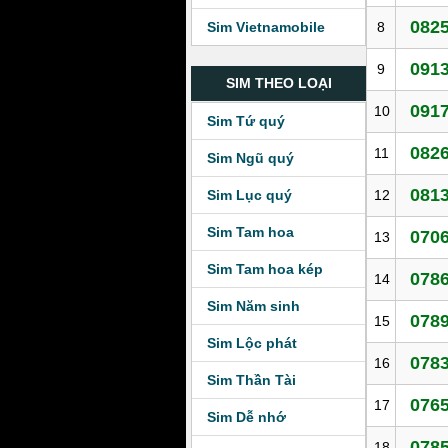
0825
8
Sim Vietnamobile
0913
9
SIM THEO LOẠI
0917
10
Sim Tứ quý
0826
11
Sim Ngũ quý
0813
12
Sim Lục quý
Sim Tam hoa
0706
13
Sim Tam hoa kép
0786
14
Sim Năm sinh
0789
15
Sim Lộc phát
0783
16
Sim Thần Tài
0765
17
Sim Dễ nhớ
0785
18