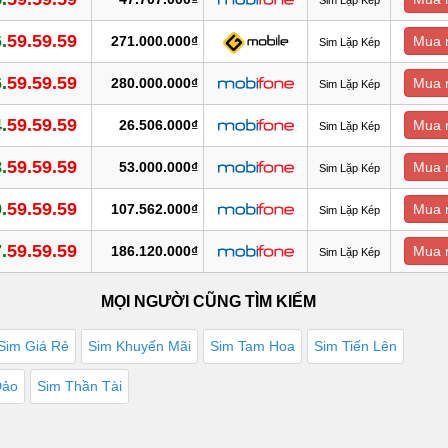
.
59.59.59
271.000.000₫
Mua 
Sim Lặp Kép
.
59.59.59
280.000.000₫
Mua 
Sim Lặp Kép
.
59.59.59
26.506.000₫
Mua 
Sim Lặp Kép
.
59.59.59
53.000.000₫
Mua 
Sim Lặp Kép
.
59.59.59
107.562.000₫
Mua 
Sim Lặp Kép
.
59.59.59
186.120.000₫
Mua 
Sim Lặp Kép
MỌI NGƯỜI CŨNG TÌM KIẾM
Sim Giá Rẻ
Sim Khuyến Mãi
Sim Tam Hoa
Sim Tiến Lên
Đảo
Sim Thần Tài