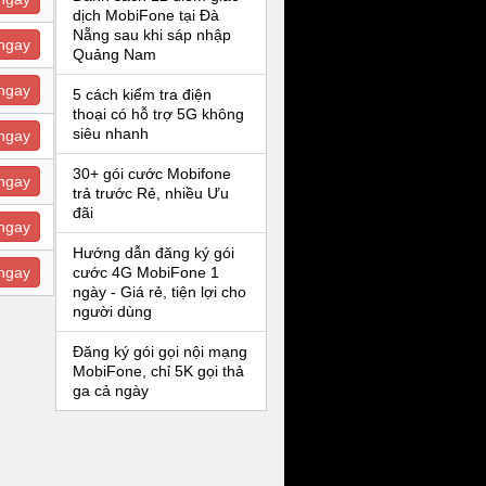
dịch MobiFone tại Đà
Nẵng sau khi sáp nhập
ngay
Quảng Nam
ngay
5 cách kiểm tra điện
thoại có hỗ trợ 5G không
siêu nhanh
ngay
30+ gói cước Mobifone
ngay
trả trước Rẻ, nhiều Ưu
đãi
ngay
Hướng dẫn đăng ký gói
ngay
cước 4G MobiFone 1
ngày - Giá rẻ, tiện lợi cho
người dùng
Đăng ký gói gọi nội mạng
MobiFone, chỉ 5K gọi thả
ga cả ngày