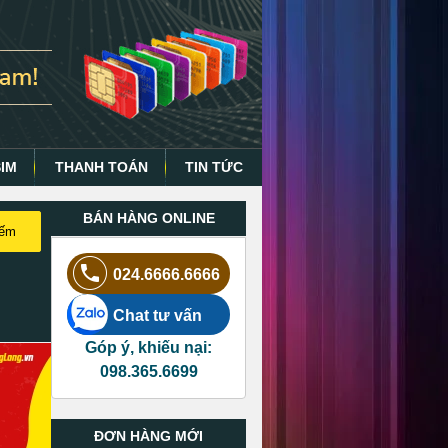
SIM
THANH TOÁN
TIN TỨC
BÁN HÀNG ONLINE
iếm
024.6666.6666
Chat tư vấn
Góp ý, khiếu nại:
098.365.6699
ĐƠN HÀNG MỚI