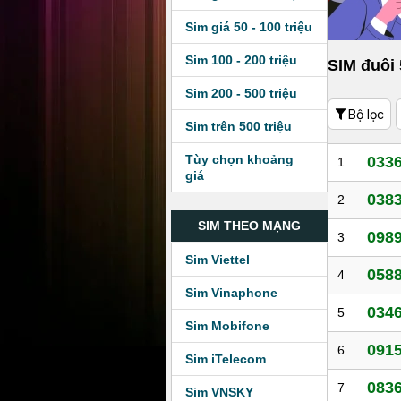
Sim giá 50 - 100 triệu
Sim 100 - 200 triệu
SIM đuôi
Sim 200 - 500 triệu
Bộ lọc
Sim trên 500 triệu
Tùy chọn khoảng
0336
1
giá
0383
2
SIM THEO MẠNG
0989
3
Sim Viettel
0588
4
Sim Vinaphone
0346
5
Sim Mobifone
0915
6
Sim iTelecom
0836
7
Sim VNSKY