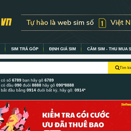
Y
SIM TRẢ GÓP
ĐỊNH GIÁ SIM
CẦM SIM - THU MUA 
Tìm k
 có số
6789
bạn hãy gõ
6789
 có đầu
090
đuôi
8888
hãy gõ
090*8888
 bắt đầu bằng
0914
đuôi bất kỳ, hãy gõ:
0914*