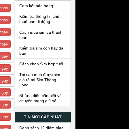
Cam kết bán hàng
ngay
Kiểm tra thông tin chủ
ngay
thuê bao di động
ngay
Cách mua sim và thanh
toán
ngay
Kiểm tra sim còn hay đã
bán
ngay
Cách chọn Sim hợp tuổi
ngay
Tại sao mua được sim
giá rẻ tại Sim Thăng
ngay
Long
ngay
Những điều cần biết về
chuyển mạng giữ số
ngay
ngay
TIN MỚI CẬP NHẬT
Danh sách 12 điểm giao
ngay