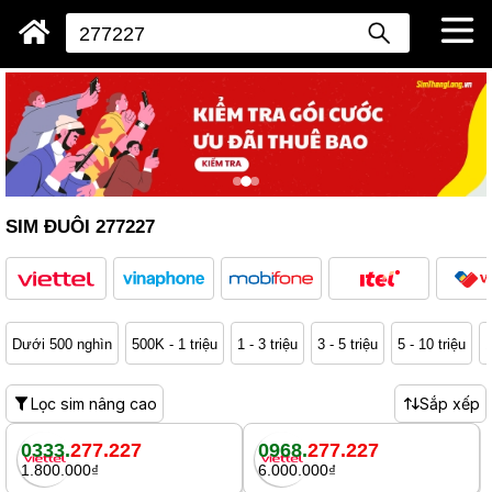
SIM ĐUÔI 277227
Dưới 500 nghìn
500K - 1 triệu
1 - 3 triệu
3 - 5 triệu
5 - 10 triệu
1
Lọc sim nâng cao
Sắp xếp
0333.
277.227
0968.
277.227
1.800.000₫
6.000.000₫