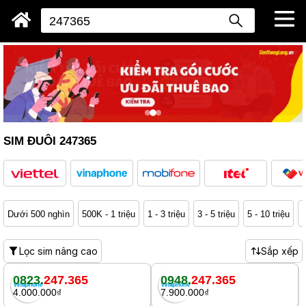
SIM ĐUÔI 247365
Dưới 500 nghìn
500K - 1 triệu
1 - 3 triệu
3 - 5 triệu
5 - 10 triệu
1
Lọc sim nâng cao
Sắp xếp
0823.
247.365
0948.
247.365
4.000.000₫
7.900.000₫