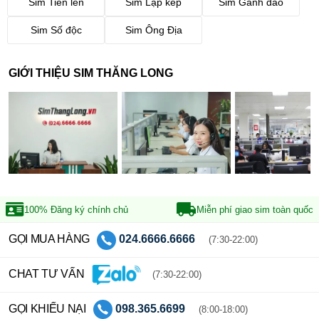
Sim Tiến lên
Sim Lặp kép
Sim Gánh đảo
Sim Số độc
Sim Ông Địa
GIỚI THIỆU SIM THĂNG LONG
100% Đăng ký
chính chủ
Miễn phí giao sim
toàn quốc
GỌI MUA HÀNG
024.6666.6666
(7:30-22:00)
CHAT TƯ VẤN
(7:30-22:00)
GỌI KHIẾU NẠI
098.365.6699
(8:00-18:00)