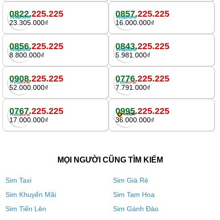
0822.
225.225
0857.
225.225
23.305.000₫
16.000.000₫
0856.
225.225
0843.
225.225
8.800.000₫
5.981.000₫
0908.
225.225
0776.
225.225
52.000.000₫
7.791.000₫
0767.
225.225
0995.
225.225
17.000.000₫
36.000.000₫
MỌI NGƯỜI CŨNG TÌM KIẾM
Sim Taxi
Sim Giá Rẻ
Sim Khuyến Mãi
Sim Tam Hoa
Sim Tiến Lên
Sim Gánh Đảo