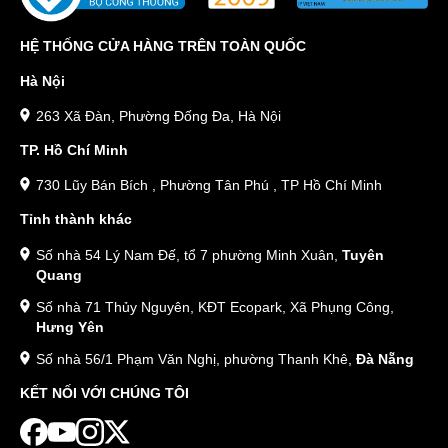
HỆ THỐNG CỬA HÀNG TRÊN TOÀN QUỐC
Hà Nội
263 Xã Đàn, Phường Đống Đa, Hà Nội
TP. Hồ Chí Minh
730 Lũy Bán Bích , Phường Tân Phú , TP Hồ Chí Minh
Tỉnh thành khác
Số nhà 54 Lý Nam Đế, tổ 7 phường Minh Xuân,
Tuyên
Quang
Số nhà 71 Thủy Nguyên, KĐT Ecopark, Xã Phụng Công,
Hưng Yên
Số nhà 56/1 Phạm Văn Nghị, phường Thanh Khê,
Đà Nẵng
KẾT NỐI VỚI CHÚNG TÔI