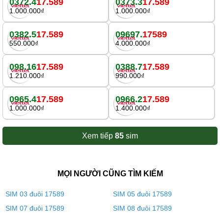
0372.4
17.589
0373.3
17.589
1.000.000₫
1.000.000₫
0382.5
17.589
09697.
17589
550.000₫
4.000.000₫
098.16
17.589
0388.7
17.589
1.210.000₫
990.000₫
0965.4
17.589
0966.2
17.589
1.000.000₫
1.400.000₫
Xem tiếp
85
sim
MỌI NGƯỜI CŨNG TÌM KIẾM
SIM 03 đuôi 17589
SIM 05 đuôi 17589
SIM 07 đuôi 17589
SIM 08 đuôi 17589