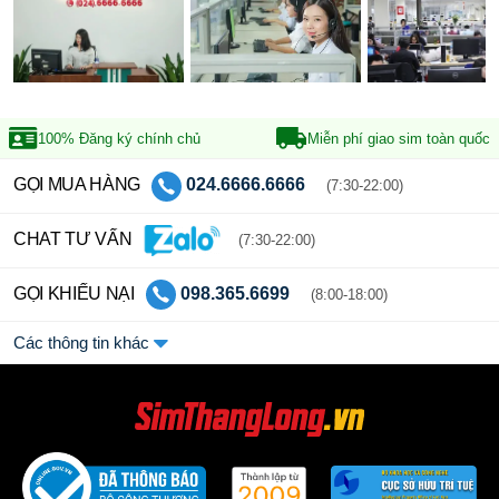
100% Đăng ký
chính chủ
Miễn phí giao sim
toàn quốc
GỌI MUA HÀNG
024.6666.6666
(7:30-22:00)
CHAT TƯ VẤN
(7:30-22:00)
GỌI KHIẾU NẠI
098.365.6699
(8:00-18:00)
Các thông tin khác