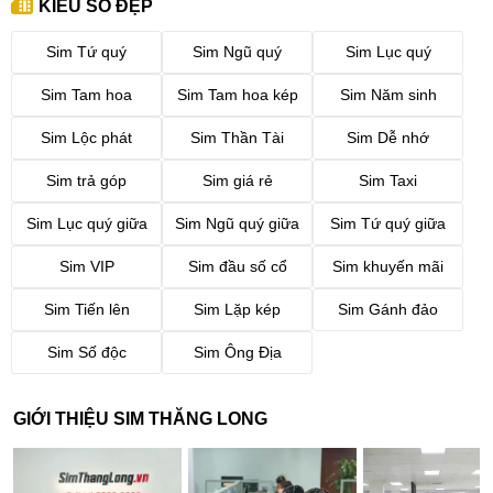
KIỂU SỐ ĐẸP
Sim Tứ quý
Sim Ngũ quý
Sim Lục quý
Sim Tam hoa
Sim Tam hoa kép
Sim Năm sinh
Sim Lộc phát
Sim Thần Tài
Sim Dễ nhớ
Sim trả góp
Sim giá rẻ
Sim Taxi
Sim Lục quý giữa
Sim Ngũ quý giữa
Sim Tứ quý giữa
Sim VIP
Sim đầu số cổ
Sim khuyến mãi
Sim Tiến lên
Sim Lặp kép
Sim Gánh đảo
Sim Số độc
Sim Ông Địa
GIỚI THIỆU SIM THĂNG LONG