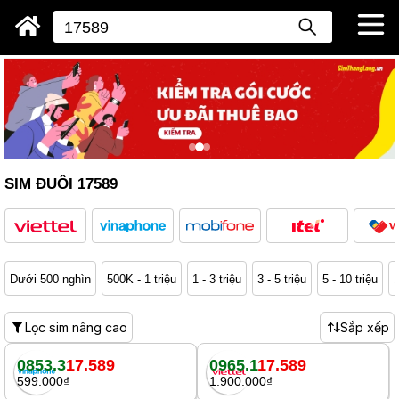
SIM ĐUÔI 17589
Dưới 500 nghìn
500K - 1 triệu
1 - 3 triệu
3 - 5 triệu
5 - 10 triệu
1
Lọc sim nâng cao
Sắp xếp
0853.3
17.589
0965.1
17.589
599.000₫
1.900.000₫