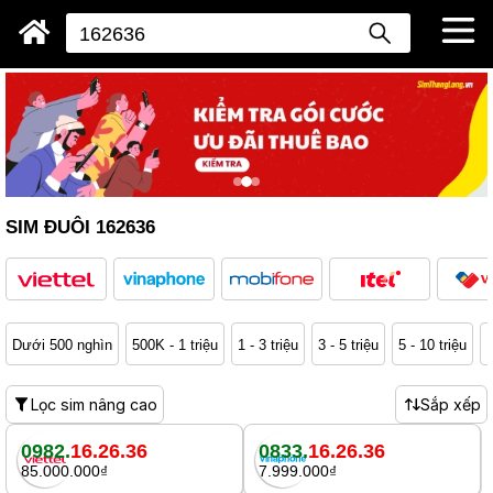
SIM ĐUÔI 162636
Dưới 500 nghìn
500K - 1 triệu
1 - 3 triệu
3 - 5 triệu
5 - 10 triệu
1
Lọc sim nâng cao
Sắp xếp
0982.
16.26.36
0833.
16.26.36
85.000.000₫
7.999.000₫