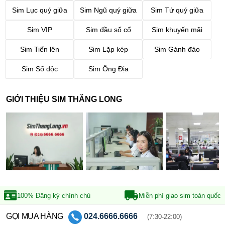
Sim Lục quý giữa
Sim Ngũ quý giữa
Sim Tứ quý giữa
Sim VIP
Sim đầu số cổ
Sim khuyến mãi
Sim Tiến lên
Sim Lặp kép
Sim Gánh đảo
Sim Số độc
Sim Ông Địa
GIỚI THIỆU SIM THĂNG LONG
100% Đăng ký
chính chủ
Miễn phí giao sim
toàn quốc
GỌI MUA HÀNG
024.6666.6666
(7:30-22:00)