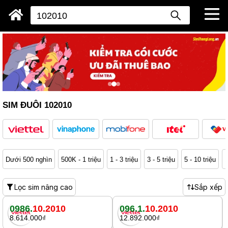
SIM ĐUÔI 102010
Dưới 500 nghìn
500K - 1 triệu
1 - 3 triệu
3 - 5 triệu
5 - 10 triệu
1
Lọc sim nâng cao
Sắp xếp
0986.
10.2010
096.1.
10.2010
8.614.000₫
12.892.000₫