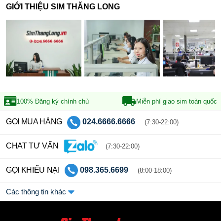
GIỚI THIỆU SIM THĂNG LONG
100% Đăng ký
chính chủ
Miễn phí giao sim
toàn quốc
GỌI MUA HÀNG
024.6666.6666
(7:30-22:00)
CHAT TƯ VẤN
(7:30-22:00)
GỌI KHIẾU NẠI
098.365.6699
(8:00-18:00)
Các thông tin khác