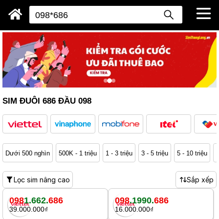
SIM ĐUÔI 686 ĐẦU 098
Dưới 500 nghìn
500K - 1 triệu
1 - 3 triệu
3 - 5 triệu
5 - 10 triệu
1
Lọc sim nâng cao
Sắp xếp
098
1.662.
686
098
.1990.
686
39.000.000₫
16.000.000₫