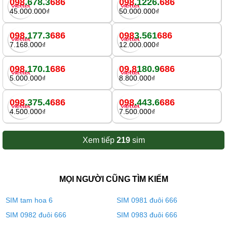
098
.678.3
686
098
.1226.
686
45.000.000₫
50.000.000₫
098
.177.3
686
098
3.561
686
7.168.000₫
12.000.000₫
098
.170.1
686
09.8
180.9
686
5.000.000₫
8.800.000₫
098
.375.4
686
098
.443.6
686
4.500.000₫
7.500.000₫
Xem tiếp
219
sim
MỌI NGƯỜI CŨNG TÌM KIẾM
SIM tam hoa 6
SIM 0981 đuôi 666
SIM 0982 đuôi 666
SIM 0983 đuôi 666