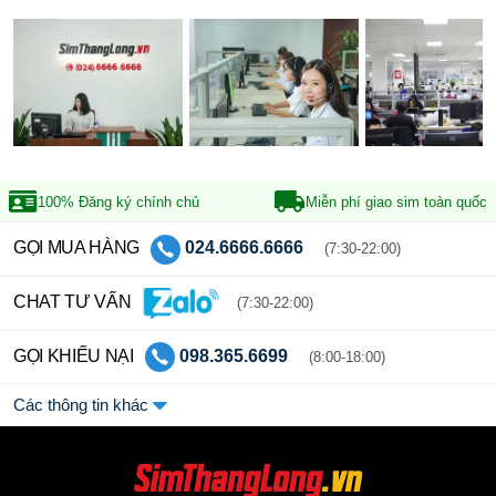
100% Đăng ký
chính chủ
Miễn phí giao sim
toàn quốc
GỌI MUA HÀNG
024.6666.6666
(7:30-22:00)
CHAT TƯ VẤN
(7:30-22:00)
GỌI KHIẾU NẠI
098.365.6699
(8:00-18:00)
Các thông tin khác