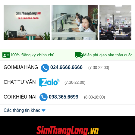
100% Đăng ký
chính chủ
Miễn phí giao sim
toàn quốc
GỌI MUA HÀNG
024.6666.6666
(7:30-22:00)
CHAT TƯ VẤN
(7:30-22:00)
GỌI KHIẾU NẠI
098.365.6699
(8:00-18:00)
Các thông tin khác