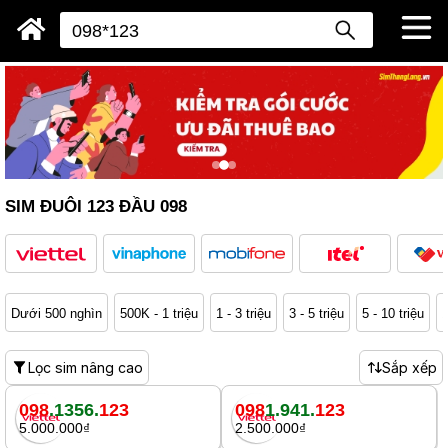
SIM ĐUÔI 123 ĐẦU 098
Dưới 500 nghìn
500K - 1 triệu
1 - 3 triệu
3 - 5 triệu
5 - 10 triệu
1
Lọc sim nâng cao
Sắp xếp
098
.1356.
123
098
1.941.
123
5.000.000₫
2.500.000₫