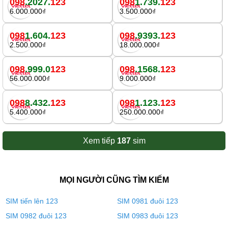
098
.2027.
123
098
1.739.
123
6.000.000₫
3.500.000₫
098
1.604.
123
098
.9393.
123
2.500.000₫
18.000.000₫
098
.999.0
123
098
.1568.
123
56.000.000₫
9.000.000₫
098
8.432.
123
098
1.123.
123
5.400.000₫
250.000.000₫
Xem tiếp
187
sim
MỌI NGƯỜI CŨNG TÌM KIẾM
SIM tiến lên 123
SIM 0981 đuôi 123
SIM 0982 đuôi 123
SIM 0983 đuôi 123