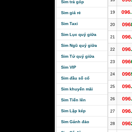
Sim trả góp
096
19
Sim giá rẻ
Sim Taxi
096
20
Sim Lục quý giữa
096
21
Sim Ngũ quý giữa
096
22
Sim Tứ quý giữa
096
23
Sim VIP
096
24
Sim đầu số cổ
096
25
Sim khuyến mãi
096
26
Sim Tiến lên
096
Sim Lặp kép
27
Sim Gánh đảo
096
28