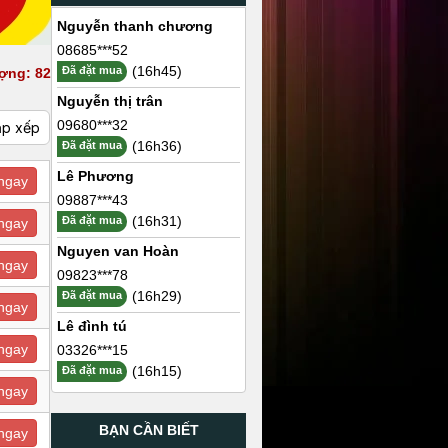
Nguyễn thanh chương
08685***52
(16h45)
Đã đặt mua
ợng: 82
Nguyễn thị trân
09680***32
ắp xếp
(16h36)
Đã đặt mua
Lê Phương
ngay
09887***43
(16h31)
Đã đặt mua
ngay
Nguyen van Hoàn
ngay
09823***78
(16h29)
Đã đặt mua
ngay
Lê đình tú
ngay
03326***15
(16h15)
Đã đặt mua
ngay
BẠN CẦN BIẾT
ngay