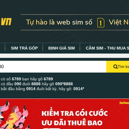
Y
SIM TRẢ GÓP
ĐỊNH GIÁ SIM
CẦM SIM - THU MUA 
Tìm k
 có số
6789
bạn hãy gõ
6789
 có đầu
090
đuôi
8888
hãy gõ
090*8888
 bắt đầu bằng
0914
đuôi bất kỳ, hãy gõ:
0914*