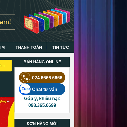
SIM
THANH TOÁN
TIN TỨC
BÁN HÀNG ONLINE
iếm
024.6666.6666
Chat tư vấn
Góp ý, khiếu nại:
098.365.6699
ĐƠN HÀNG MỚI