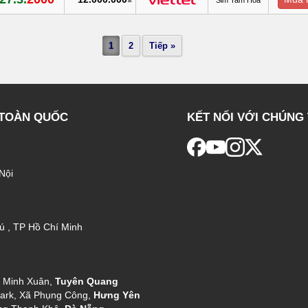
1
2
Tiếp »
 TOÀN QUỐC
KẾT NỐI VỚI CHÚNG 
Nội
ú , TP Hồ Chí Minh
g Minh Xuân,
Tuyên Quang
ark, Xã Phụng Công,
Hưng Yên