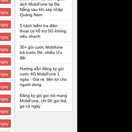
dịch MobiFone tại Đà
Nẵng sau khi sáp nhập
ngay
Quảng Nam
ngay
5 cách kiểm tra điện
thoại có hỗ trợ 5G không
siêu nhanh
ngay
30+ gói cước Mobifone
ngay
trả trước Rẻ, nhiều Ưu
đãi
ngay
Hướng dẫn đăng ký gói
ngay
cước 4G MobiFone 1
ngày - Giá rẻ, tiện lợi cho
người dùng
ngay
Đăng ký gói gọi nội mạng
ngay
MobiFone, chỉ 5K gọi thả
ga cả ngày
ngay
ngay