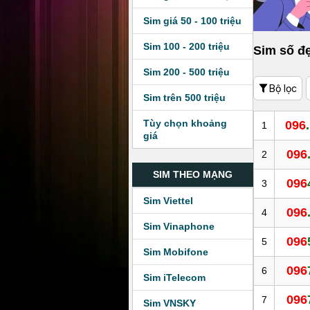
Sim giá 50 - 100 triệu
Sim 100 - 200 triệu
Sim số đ
Sim 200 - 500 triệu
Bộ lọc
Sim trên 500 triệu
Tùy chọn khoảng
096
1
giá
096
2
SIM THEO MẠNG
096
3
Sim Viettel
096
4
Sim Vinaphone
096
5
Sim Mobifone
096
6
Sim iTelecom
096
7
Sim VNSKY