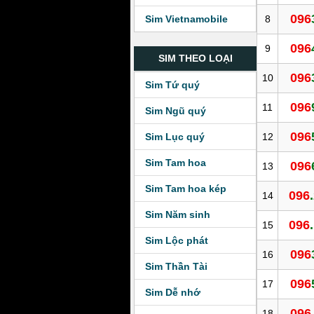
096
8
Sim Vietnamobile
096
9
SIM THEO LOẠI
096
10
Sim Tứ quý
096
11
Sim Ngũ quý
096
12
Sim Lục quý
Sim Tam hoa
096
13
Sim Tam hoa kép
096
14
Sim Năm sinh
096
15
Sim Lộc phát
096
16
Sim Thần Tài
096
17
Sim Dễ nhớ
096
18