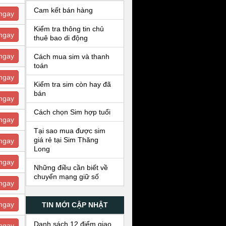
Cam kết bán hàng
ngay
Kiểm tra thông tin chủ
ngay
thuê bao di động
ngay
Cách mua sim và thanh
toán
ngay
Kiểm tra sim còn hay đã
bán
ngay
Cách chọn Sim hợp tuổi
ngay
Tại sao mua được sim
giá rẻ tại Sim Thăng
ngay
Long
ngay
Những điều cần biết về
chuyển mạng giữ số
ngay
ngay
TIN MỚI CẬP NHẬT
Danh sách 12 điểm giao
ngay