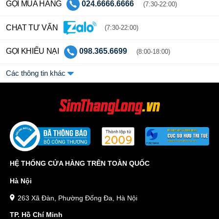
GỌI MUA HÀNG
024.6666.6666
(7:30-22:00)
CHAT TƯ VẤN
(7:30-22:00)
GỌI KHIẾU NẠI
098.365.6699
(8:00-18:00)
Các thông tin khác
HỆ THỐNG CỬA HÀNG TRÊN TOÀN QUỐC
Hà Nội
263 Xã Đàn, Phường Đống Đa, Hà Nội
TP. Hồ Chí Minh