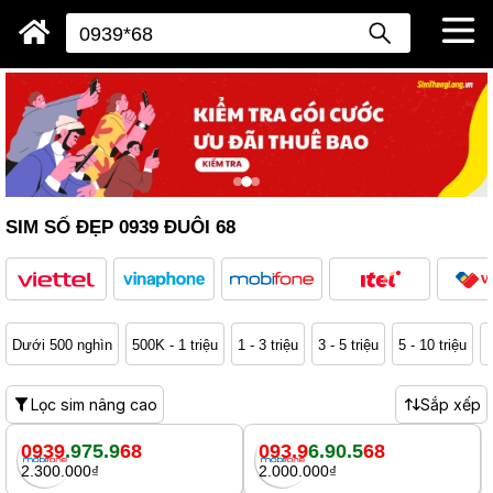
SIM SỐ ĐẸP 0939 ĐUÔI 68
Dưới 500 nghìn
500K - 1 triệu
1 - 3 triệu
3 - 5 triệu
5 - 10 triệu
1
Lọc sim nâng cao
Sắp xếp
0939
.975.9
68
093.9
6.90.5
68
2.300.000₫
2.000.000₫