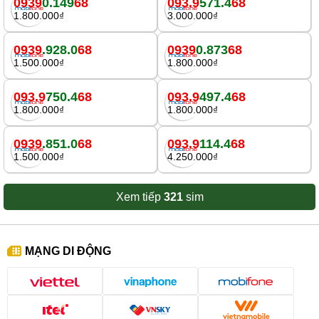
0939
0.149
68
093.9
571.4
68
1.800.000₫
3.000.000₫
0939
.928.0
68
0939
0.873
68
1.500.000₫
1.800.000₫
093.9
750.4
68
093.9
497.4
68
1.800.000₫
1.800.000₫
0939
.851.0
68
093.9
114.4
68
1.500.000₫
4.250.000₫
Xem tiếp
321
sim
MẠNG DI ĐỘNG