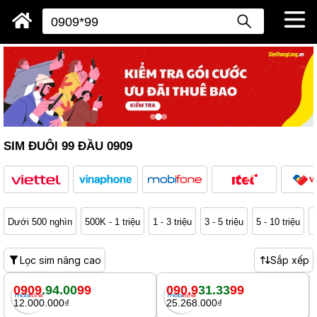
SIM ĐUÔI 99 ĐẦU 0909
Dưới 500 nghìn
500K - 1 triệu
1 - 3 triệu
3 - 5 triệu
5 - 10 triệu
1
Lọc sim nâng cao
Sắp xếp
0909
.94.00
99
090.9
31.33
99
12.000.000₫
25.268.000₫