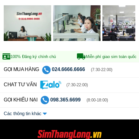
100% Đăng ký
chính chủ
Miễn phí giao sim
toàn quốc
GỌI MUA HÀNG
024.6666.6666
(7:30-22:00)
CHAT TƯ VẤN
(7:30-22:00)
GỌI KHIẾU NẠI
098.365.6699
(8:00-18:00)
Các thông tin khác