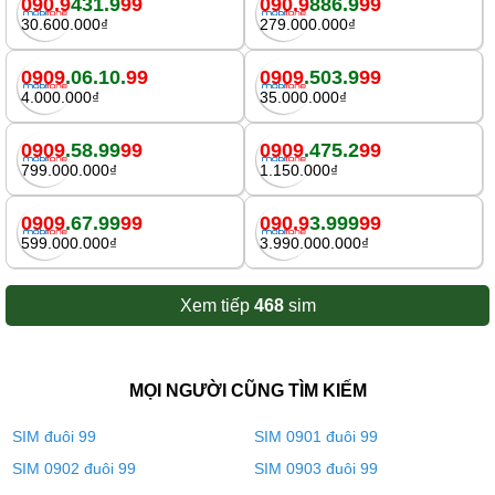
090.9
431.9
99
090.9
886.9
99
30.600.000₫
279.000.000₫
0909
.06.10.
99
0909
.503.9
99
4.000.000₫
35.000.000₫
0909
.58.99
99
0909
.475.2
99
799.000.000₫
1.150.000₫
0909
.67.99
99
090.9
3.999
99
599.000.000₫
3.990.000.000₫
Xem tiếp
468
sim
MỌI NGƯỜI CŨNG TÌM KIẾM
SIM đuôi 99
SIM 0901 đuôi 99
SIM 0902 đuôi 99
SIM 0903 đuôi 99