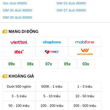
Sim đuôi 88880
SIM 03 đuôi 88880
SIM 05 đuôi 88880
SIM 07 đuôi 88880
SIM 08 đuôi 88880
MẠNG DI ĐỘNG
09x
08x
07x
05x
03x
KHOẢNG GIÁ
Dưới 500 nghìn
500K - 1 triệu
1 - 3 triệu
3 - 5 triệu
5 - 10 triệu
10 - 50 triệu
50 - 100 triệu
100 - 200 triệu
200 - 500 triệu