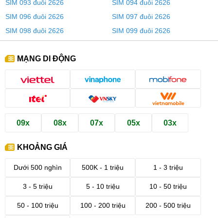
SIM 093 đuôi 2626
SIM 094 đuôi 2626
SIM 096 đuôi 2626
SIM 097 đuôi 2626
SIM 098 đuôi 2626
SIM 099 đuôi 2626
MẠNG DI ĐỘNG
09x
08x
07x
05x
03x
KHOẢNG GIÁ
Dưới 500 nghìn
500K - 1 triệu
1 - 3 triệu
3 - 5 triệu
5 - 10 triệu
10 - 50 triệu
50 - 100 triệu
100 - 200 triệu
200 - 500 triệu