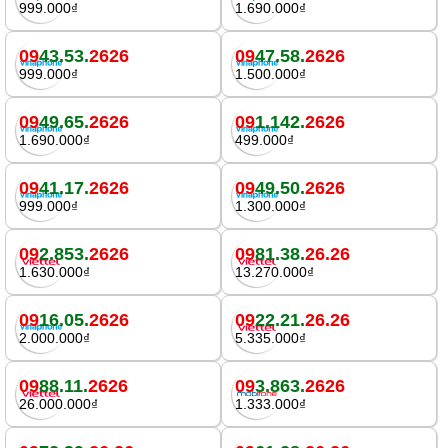
999.000₫
1.690.000₫
09
43.53.
2626
09
47.58.
2626
999.000₫
1.500.000₫
09
49.65.
2626
09
1.142.
2626
1.690.000₫
499.000₫
09
41.17.
2626
09
49.50.
2626
999.000₫
1.300.000₫
09
2.853.
2626
09
81.38.
26.26
1.630.000₫
13.270.000₫
09
16.05.
2626
09
22.21.
26.26
2.000.000₫
5.335.000₫
09
88.11.
2626
09
3.863.
2626
26.000.000₫
1.333.000₫