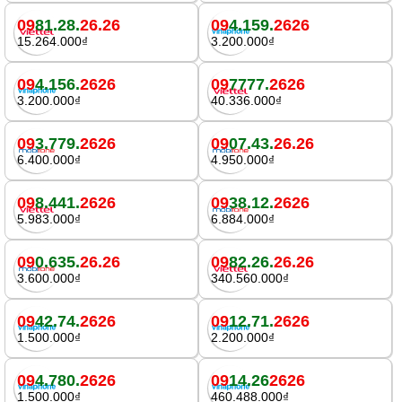
09
81.28.
26.26
09
4.159.
2626
15.264.000₫
3.200.000₫
09
4.156.
2626
09
7777.
2626
3.200.000₫
40.336.000₫
09
3.779.
2626
09
07.43.
26.26
6.400.000₫
4.950.000₫
09
8.441.
2626
09
38.12.
2626
5.983.000₫
6.884.000₫
09
0.635.
26.26
09
82.26.
26.26
3.600.000₫
340.560.000₫
09
42.74.
2626
09
12.71.
2626
1.500.000₫
2.200.000₫
09
4.780.
2626
09
14.26
2626
1.500.000₫
460.488.000₫