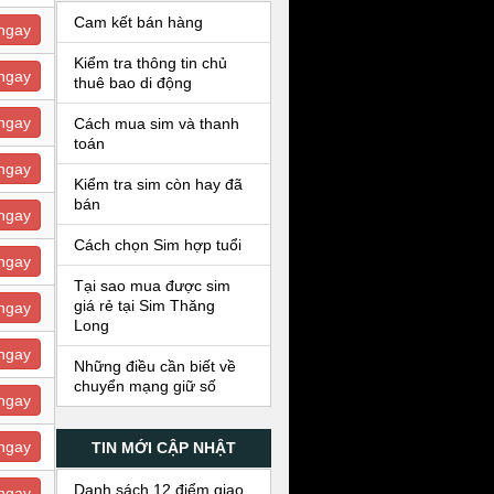
Cam kết bán hàng
ngay
Kiểm tra thông tin chủ
ngay
thuê bao di động
ngay
Cách mua sim và thanh
toán
ngay
Kiểm tra sim còn hay đã
bán
ngay
Cách chọn Sim hợp tuổi
ngay
Tại sao mua được sim
giá rẻ tại Sim Thăng
ngay
Long
ngay
Những điều cần biết về
chuyển mạng giữ số
ngay
ngay
TIN MỚI CẬP NHẬT
Danh sách 12 điểm giao
ngay