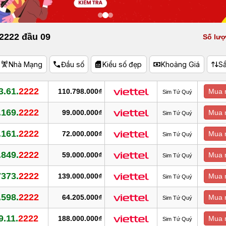
 2222 đầu 09
Số lượ
Nhà Mạng
Đầu số
Kiểu số đẹp
Khoảng Giá
S
3.61.
2222
110.798.000₫
Mua 
Sim Tứ Quý
.169.
2222
99.000.000₫
Mua 
Sim Tứ Quý
.161.
2222
72.000.000₫
Mua 
Sim Tứ Quý
.849.
2222
59.000.000₫
Mua 
Sim Tứ Quý
7373.
2222
139.000.000₫
Mua 
Sim Tứ Quý
.598.
2222
64.205.000₫
Mua 
Sim Tứ Quý
9.11.
2222
188.000.000₫
Mua 
Sim Tứ Quý