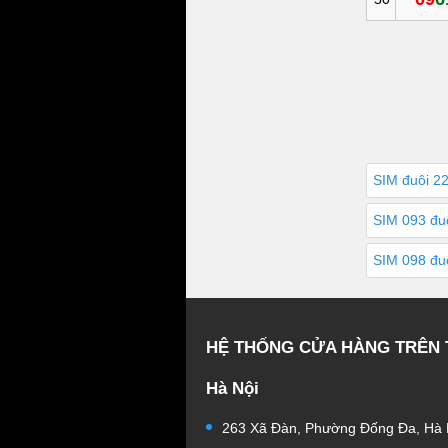
SIM đuôi 2
SIM 093 đu
SIM 098 đu
HỆ THỐNG CỬA HÀNG TRÊN
Hà Nội
263 Xã Đàn, Phường Đống Đa, Hà 