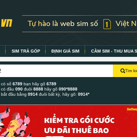
Y
SIM TRẢ GÓP
ĐỊNH GIÁ SIM
CẦM SIM - THU MUA 
Tìm k
 có số
6789
bạn hãy gõ
6789
 có đầu
090
đuôi
8888
hãy gõ
090*8888
 bắt đầu bằng
0914
đuôi bất kỳ, hãy gõ:
0914*