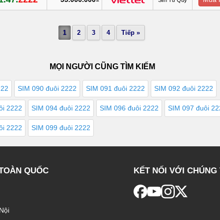
1
2
3
4
Tiếp »
MỌI NGƯỜI CŨNG TÌM KIẾM
222
SIM 090 đuôi 2222
SIM 091 đuôi 2222
SIM 092 đuôi 2222
ôi 2222
SIM 094 đuôi 2222
SIM 096 đuôi 2222
SIM 097 đuôi 2
ôi 2222
SIM 099 đuôi 2222
 TOÀN QUỐC
KẾT NỐI VỚI CHÚNG 
Nội