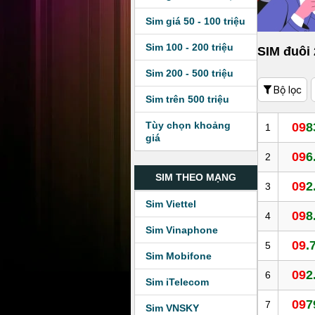
Sim giá 50 - 100 triệu
Sim 100 - 200 triệu
SIM đuôi
Sim 200 - 500 triệu
Bộ lọc
Sim trên 500 triệu
Tùy chọn khoảng
09
8
1
giá
09
6
2
SIM THEO MẠNG
09
2
3
Sim Viettel
09
8
4
Sim Vinaphone
09
.
5
Sim Mobifone
09
2
6
Sim iTelecom
09
7
7
Sim VNSKY