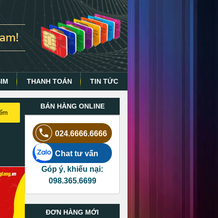
SIM
THANH TOÁN
TIN TỨC
BÁN HÀNG ONLINE
iếm
024.6666.6666
Chat tư vấn
Góp ý, khiếu nại:
098.365.6699
ĐƠN HÀNG MỚI