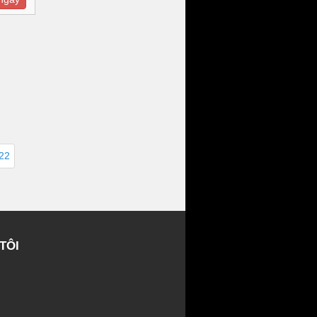
222
TÔI