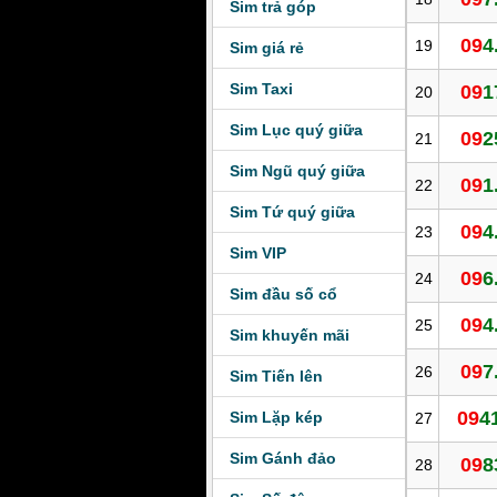
Sim trả góp
09
4
19
Sim giá rẻ
Sim Taxi
09
1
20
Sim Lục quý giữa
09
2
21
Sim Ngũ quý giữa
09
1
22
Sim Tứ quý giữa
09
4
23
Sim VIP
09
6
24
Sim đầu số cổ
09
4
25
Sim khuyến mãi
09
7
26
Sim Tiến lên
09
4
Sim Lặp kép
27
Sim Gánh đảo
09
8
28