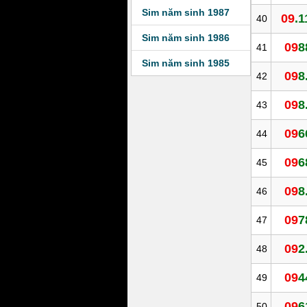
Sim năm sinh 1987
09
.1
40
Sim năm sinh 1986
09
8
41
Sim năm sinh 1985
09
8
42
09
8
43
09
6
44
09
6
45
09
8
46
09
7
47
09
2
48
09
4
49
09
6
50