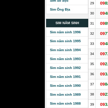
Sim Số độc
09
8
29
Sim Ông Địa
09
4
30
09
8
SIM NĂM SINH
31
Sim năm sinh 1996
09
7
32
Sim năm sinh 1995
09
4
33
Sim năm sinh 1994
09
7
34
Sim năm sinh 1993
09
2
35
Sim năm sinh 1992
09
3
36
Sim năm sinh 1991
09
8
37
Sim năm sinh 1990
09
2
38
Sim năm sinh 1989
Sim năm sinh 1988
09
3
39