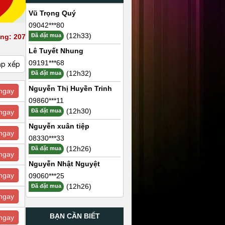
Vũ Trọng Quý
09042***80
(12h33)
Đã đặt mua
ng: 207
Lê Tuyết Nhung
09191***68
ắp xếp
(12h32)
Đã đặt mua
Nguyễn Thị Huyền Trinh
ngay
09860***11
(12h30)
Đã đặt mua
ngay
Nguyễn xuân tiệp
ngay
08330***33
(12h26)
Đã đặt mua
ngay
Nguyễn Nhật Nguyệt
ngay
09060***25
(12h26)
Đã đặt mua
ngay
BẠN CẦN BIẾT
ngay