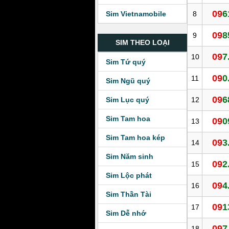
09
6
8
Sim Vietnamobile
09
8
9
SIM THEO LOẠI
09
7
10
Sim Tứ quý
09
0
11
Sim Ngũ quý
09
6
12
Sim Lục quý
Sim Tam hoa
09
0
13
Sim Tam hoa kép
09
3
14
Sim Năm sinh
09
2
15
Sim Lộc phát
09
4
16
Sim Thần Tài
09
1
17
Sim Dễ nhớ
09
7
18