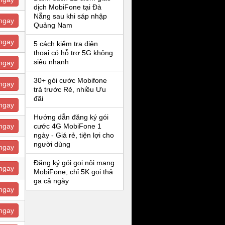
dịch MobiFone tại Đà
Nẵng sau khi sáp nhập
ngay
Quảng Nam
ngay
5 cách kiểm tra điện
thoại có hỗ trợ 5G không
siêu nhanh
ngay
30+ gói cước Mobifone
ngay
trả trước Rẻ, nhiều Ưu
đãi
ngay
Hướng dẫn đăng ký gói
ngay
cước 4G MobiFone 1
ngày - Giá rẻ, tiện lợi cho
người dùng
ngay
Đăng ký gói gọi nội mạng
ngay
MobiFone, chỉ 5K gọi thả
ga cả ngày
ngay
ngay