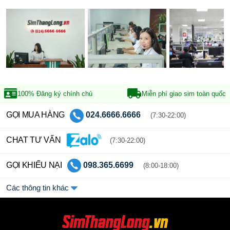
100% Đăng ký
chính chủ
Miễn phí giao sim
toàn quốc
GỌI MUA HÀNG
024.6666.6666
(7:30-22:00)
CHAT TƯ VẤN
(7:30-22:00)
GỌI KHIẾU NẠI
098.365.6699
(8:00-18:00)
Các thông tin khác