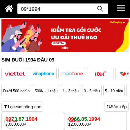
SIM ĐUÔI 1994 ĐẦU 09
Dưới 500 nghìn
500K - 1 triệu
1 - 3 triệu
3 - 5 triệu
5 - 10 triệu
1
Lọc sim nâng cao
Sắp xếp
09
73.87.
1994
09
66.85.
1994
7.000.000₫
12.000.000₫