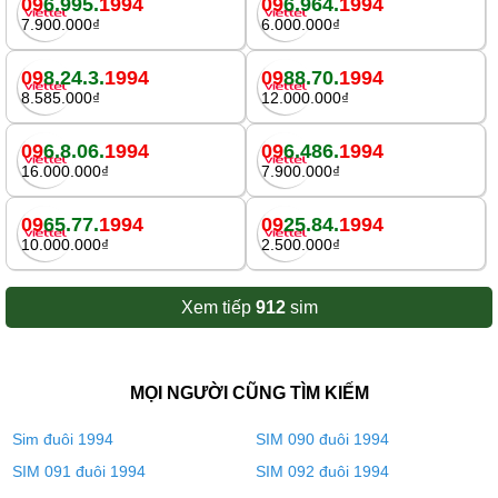
09
6.995.
1994
09
6.964.
1994
7.900.000₫
6.000.000₫
09
8.24.3.
1994
09
88.70.
1994
8.585.000₫
12.000.000₫
09
6.8.06.
1994
09
6.486.
1994
16.000.000₫
7.900.000₫
09
65.77.
1994
09
25.84.
1994
10.000.000₫
2.500.000₫
Xem tiếp
912
sim
MỌI NGƯỜI CŨNG TÌM KIẾM
Sim đuôi 1994
SIM 090 đuôi 1994
SIM 091 đuôi 1994
SIM 092 đuôi 1994