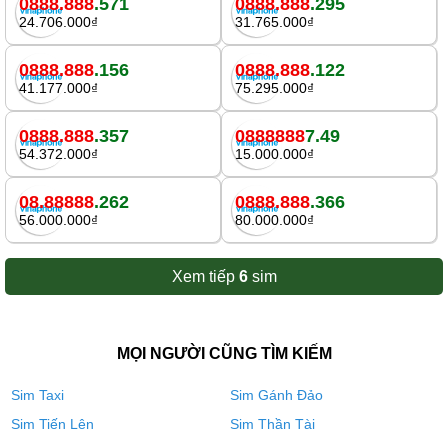
0888.888
.571
0888.888
.295
24.706.000₫
31.765.000₫
0888.888
.156
0888.888
.122
41.177.000₫
75.295.000₫
0888.888
.357
0888888
7.49
54.372.000₫
15.000.000₫
08.88888
.262
0888.888
.366
56.000.000₫
80.000.000₫
Xem tiếp
6
sim
MỌI NGƯỜI CŨNG TÌM KIẾM
Sim Taxi
Sim Gánh Đảo
Sim Tiến Lên
Sim Thần Tài