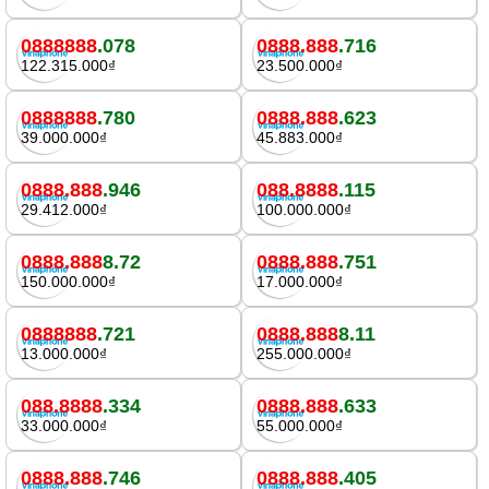
0888888
.078
0888.888
.716
122.315.000₫
23.500.000₫
0888888
.780
0888.888
.623
39.000.000₫
45.883.000₫
0888.888
.946
088.8888
.115
29.412.000₫
100.000.000₫
0888.888
8.72
0888.888
.751
150.000.000₫
17.000.000₫
0888888
.721
0888.888
8.11
13.000.000₫
255.000.000₫
088.8888
.334
0888.888
.633
33.000.000₫
55.000.000₫
0888.888
.746
0888.888
.405