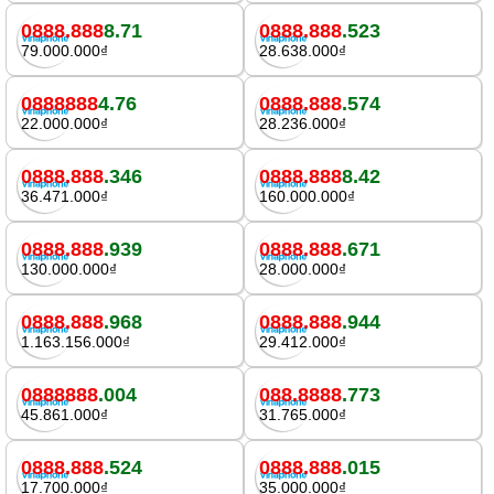
0888.888
8.71
0888.888
.523
79.000.000₫
28.638.000₫
0888888
4.76
0888.888
.574
22.000.000₫
28.236.000₫
0888.888
.346
0888.888
8.42
36.471.000₫
160.000.000₫
0888.888
.939
0888.888
.671
130.000.000₫
28.000.000₫
0888.888
.968
0888.888
.944
1.163.156.000₫
29.412.000₫
0888888
.004
088.8888
.773
45.861.000₫
31.765.000₫
0888.888
.524
0888.888
.015
17.700.000₫
35.000.000₫