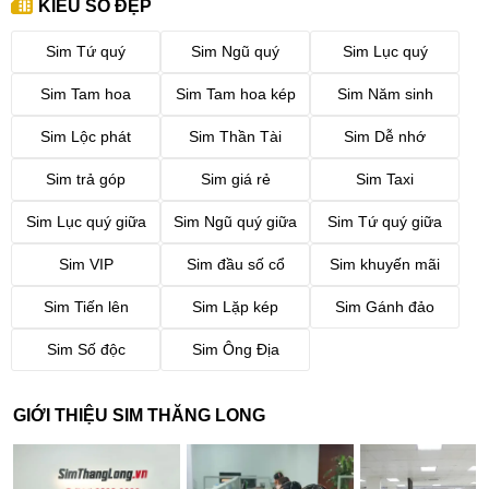
KIỂU SỐ ĐẸP
Sim Tứ quý
Sim Ngũ quý
Sim Lục quý
Sim Tam hoa
Sim Tam hoa kép
Sim Năm sinh
Sim Lộc phát
Sim Thần Tài
Sim Dễ nhớ
Sim trả góp
Sim giá rẻ
Sim Taxi
Sim Lục quý giữa
Sim Ngũ quý giữa
Sim Tứ quý giữa
Sim VIP
Sim đầu số cổ
Sim khuyến mãi
Sim Tiến lên
Sim Lặp kép
Sim Gánh đảo
Sim Số độc
Sim Ông Địa
GIỚI THIỆU SIM THĂNG LONG