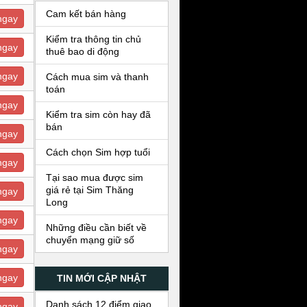
Cam kết bán hàng
ngay
Kiểm tra thông tin chủ
ngay
thuê bao di động
ngay
Cách mua sim và thanh
toán
ngay
Kiểm tra sim còn hay đã
bán
ngay
Cách chọn Sim hợp tuổi
ngay
Tại sao mua được sim
giá rẻ tại Sim Thăng
ngay
Long
ngay
Những điều cần biết về
chuyển mạng giữ số
ngay
ngay
TIN MỚI CẬP NHẬT
Danh sách 12 điểm giao
ngay