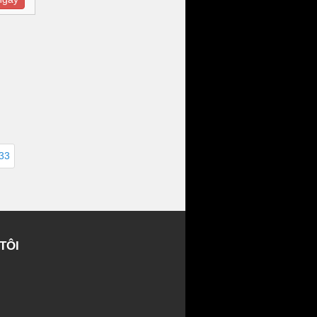
633
TÔI