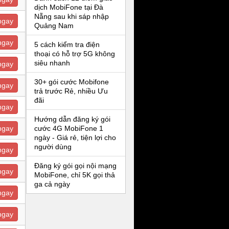
dịch MobiFone tại Đà
Nẵng sau khi sáp nhập
ngay
Quảng Nam
ngay
5 cách kiểm tra điện
thoại có hỗ trợ 5G không
siêu nhanh
ngay
30+ gói cước Mobifone
ngay
trả trước Rẻ, nhiều Ưu
đãi
ngay
Hướng dẫn đăng ký gói
ngay
cước 4G MobiFone 1
ngày - Giá rẻ, tiện lợi cho
người dùng
ngay
Đăng ký gói gọi nội mạng
ngay
MobiFone, chỉ 5K gọi thả
ga cả ngày
ngay
ngay