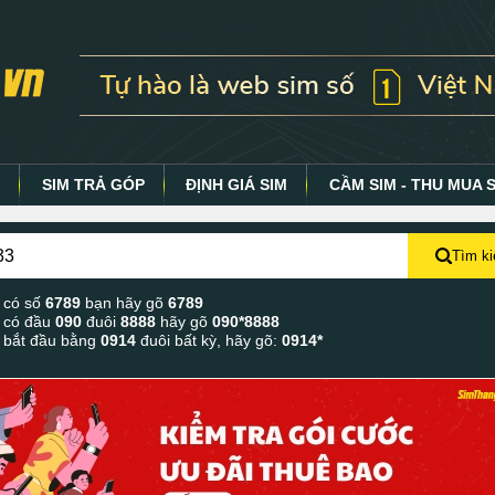
Y
SIM TRẢ GÓP
ĐỊNH GIÁ SIM
CẦM SIM - THU MUA 
Tìm k
 có số
6789
bạn hãy gõ
6789
 có đầu
090
đuôi
8888
hãy gõ
090*8888
 bắt đầu bằng
0914
đuôi bất kỳ, hãy gõ:
0914*