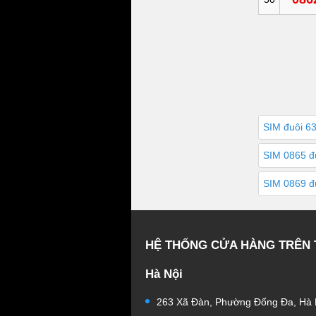
SIM đuôi 6
SIM 0865 đ
SIM 0869 đ
HỆ THỐNG CỬA HÀNG TRÊN
Hà Nội
263 Xã Đàn, Phường Đống Đa, Hà 