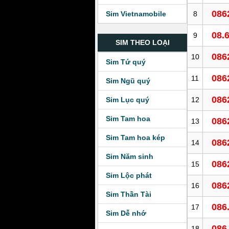
086
8
Sim Vietnamobile
08.
9
SIM THEO LOẠI
086
10
Sim Tứ quý
086
11
Sim Ngũ quý
086
12
Sim Lục quý
Sim Tam hoa
086
13
Sim Tam hoa kép
086
14
Sim Năm sinh
086
15
Sim Lộc phát
086
16
Sim Thần Tài
086
17
Sim Dễ nhớ
086
18