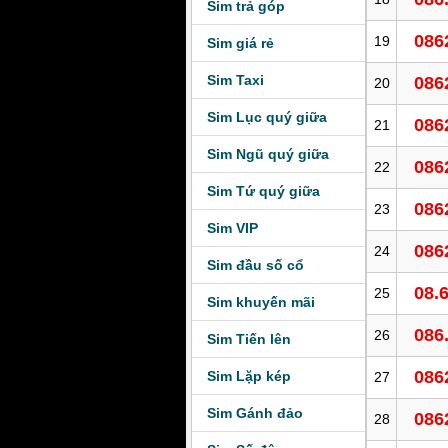
Sim trả góp
086
19
Sim giá rẻ
Sim Taxi
086
20
Sim Lục quý giữa
086
21
Sim Ngũ quý giữa
086
22
Sim Tứ quý giữa
086
23
Sim VIP
086
24
Sim đầu số cổ
08.
25
Sim khuyến mãi
086
26
Sim Tiến lên
086
Sim Lặp kép
27
Sim Gánh đảo
086
28