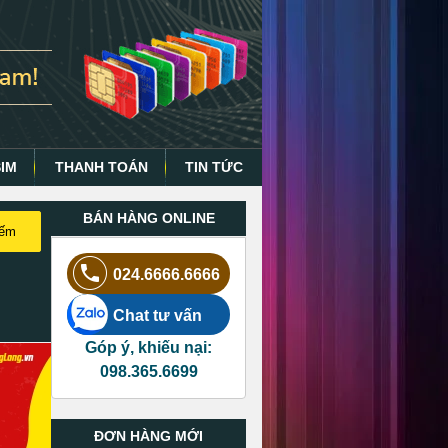
SIM
THANH TOÁN
TIN TỨC
BÁN HÀNG ONLINE
iếm
024.6666.6666
Chat tư vấn
Góp ý, khiếu nại:
098.365.6699
ĐƠN HÀNG MỚI