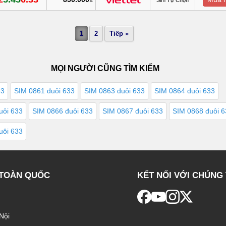
1
2
Tiếp »
MỌI NGƯỜI CŨNG TÌM KIẾM
33
SIM 0861 đuôi 633
SIM 0863 đuôi 633
SIM 0864 đuôi 633
uôi 633
SIM 0866 đuôi 633
SIM 0867 đuôi 633
SIM 0868 đuôi 
uôi 633
 TOÀN QUỐC
KẾT NỐI VỚI CHÚNG 
Nội