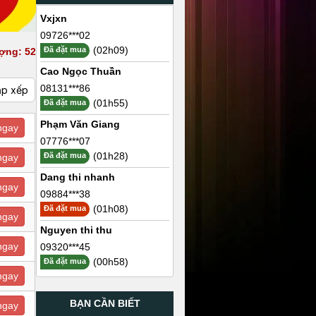
Vxjxn
09726***02
(02h09)
Đã đặt mua
ợng: 52
Cao Ngọc Thuần
08131***86
ắp xếp
(01h55)
Đã đặt mua
Phạm Văn Giang
ngay
07776***07
(01h28)
Đã đặt mua
ngay
Dang thi nhanh
ngay
09884***38
(01h08)
Đã đặt mua
ngay
Nguyen thi thu
ngay
09320***45
(00h58)
Đã đặt mua
ngay
BẠN CẦN BIẾT
ngay