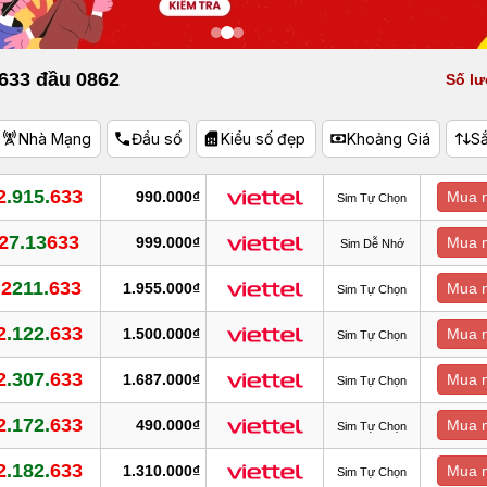
 633 đầu 0862
Số lư
Nhà Mạng
Đầu số
Kiểu số đẹp
Khoảng Giá
S
2
.915.
633
990.000₫
Mua 
Sim Tự Chọn
2
7.13
633
999.000₫
Mua 
Sim Dễ Nhớ
.2
211.
633
1.955.000₫
Mua 
Sim Tự Chọn
2
.122.
633
1.500.000₫
Mua 
Sim Tự Chọn
2
.307.
633
1.687.000₫
Mua 
Sim Tự Chọn
2
.172.
633
490.000₫
Mua 
Sim Tự Chọn
2
.182.
633
1.310.000₫
Mua 
Sim Tự Chọn