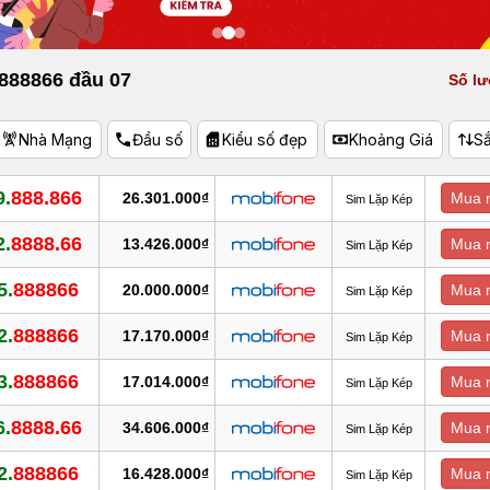
 888866 đầu 07
Số lư
Nhà Mạng
Đầu số
Kiểu số đẹp
Khoảng Giá
S
9.
888.866
26.301.000₫
Mua 
Sim Lặp Kép
2.
8888.66
13.426.000₫
Mua 
Sim Lặp Kép
5.
888866
20.000.000₫
Mua 
Sim Lặp Kép
2.
888866
17.170.000₫
Mua 
Sim Lặp Kép
3.
888866
17.014.000₫
Mua 
Sim Lặp Kép
6.
8888.66
34.606.000₫
Mua 
Sim Lặp Kép
2.
888866
16.428.000₫
Mua 
Sim Lặp Kép