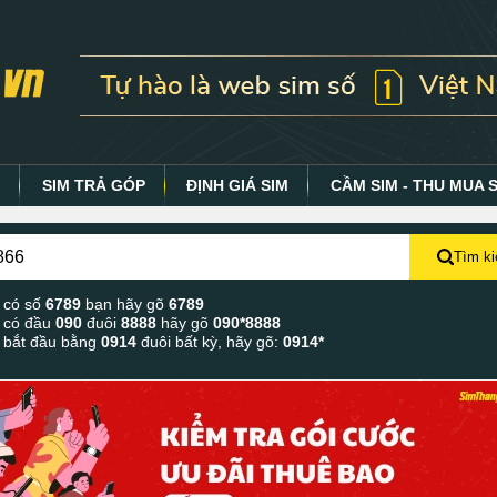
Y
SIM TRẢ GÓP
ĐỊNH GIÁ SIM
CẦM SIM - THU MUA 
Tìm k
 có số
6789
bạn hãy gõ
6789
 có đầu
090
đuôi
8888
hãy gõ
090*8888
 bắt đầu bằng
0914
đuôi bất kỳ, hãy gõ:
0914*