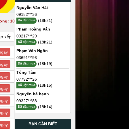
Nguyễn Văn Hải
09182***36
(18h21)
Đã đặt mua
ợng: 10
Phạm Hoàng Vân
09217***29
ắp xếp
(18h21)
Đã đặt mua
Phạm Văn Ngôn
ngay
03691***96
(18h19)
Đã đặt mua
ngay
Tống Tâm
ngay
07792***26
(18h15)
Đã đặt mua
ngay
Nguyễn bá hạnh
ngay
09327***88
(18h14)
Đã đặt mua
ngay
BẠN CẦN BIẾT
ngay