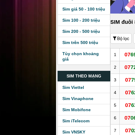
Sim giá 50 - 100 triệu
Sim 100 - 200 triệu
SIM đuôi
Sim 200 - 500 triệu
Bộ lọc
Sim trên 500 triệu
Tùy chọn khoảng
07
6
1
giá
07
7
2
SIM THEO MẠNG
07
7
3
Sim Viettel
07
6
4
Sim Vinaphone
07
6
5
Sim Mobifone
07
0
6
Sim iTelecom
07
0
7
Sim VNSKY