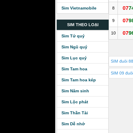
07
7
8
Sim Vietnamobile
07
9
9
SIM THEO LOẠI
07
9
10
Sim Tứ quý
Sim Ngũ quý
Sim Lục quý
SIM đuôi 8
Sim Tam hoa
SIM 09 đuô
Sim Tam hoa kép
Sim Năm sinh
Sim Lộc phát
Sim Thần Tài
Sim Dễ nhớ