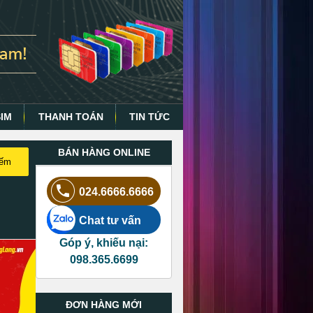
SIM
THANH TOÁN
TIN TỨC
BÁN HÀNG ONLINE
iếm
024.6666.6666
Chat tư vấn
Góp ý, khiếu nại:
098.365.6699
ĐƠN HÀNG MỚI