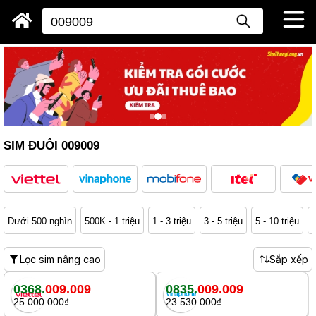
SIM ĐUÔI 009009
Dưới 500 nghìn
500K - 1 triệu
1 - 3 triệu
3 - 5 triệu
5 - 10 triệu
1
Lọc sim nâng cao
Sắp xếp
0368.
009.009
0835.
009.009
25.000.000₫
23.530.000₫