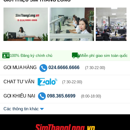
100% Đăng ký
chính chủ
Miễn phí giao sim
toàn quốc
GỌI MUA HÀNG
024.6666.6666
(7:30-22:00)
CHAT TƯ VẤN
(7:30-22:00)
GỌI KHIẾU NẠI
098.365.6699
(8:00-18:00)
Các thông tin khác