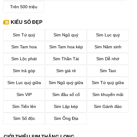
Trên 500 triệu
KIỂU SỐ ĐẸP
Sim Tứ quý
Sim Ngũ quý
Sim Lục quý
Sim Tam hoa
Sim Tam hoa kép
Sim Năm sinh
Sim Lộc phát
Sim Thần Tài
Sim Dễ nhớ
Sim trả góp
Sim giá rẻ
Sim Taxi
Sim Lục quý giữa
Sim Ngũ quý giữa
Sim Tứ quý giữa
Sim VIP
Sim đầu số cổ
Sim khuyến mãi
Sim Tiến lên
Sim Lặp kép
Sim Gánh đảo
Sim Số độc
Sim Ông Địa
GIỚI THIỆU SIM THĂNG LONG