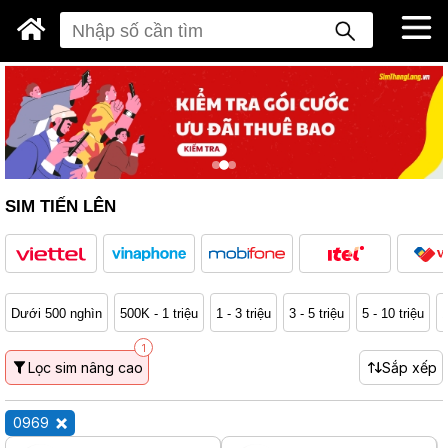
SIM TIẾN LÊN
Dưới 500 nghìn
500K - 1 triệu
1 - 3 triệu
3 - 5 triệu
5 - 10 triệu
1
1
Lọc sim nâng cao
Sắp xếp
0969