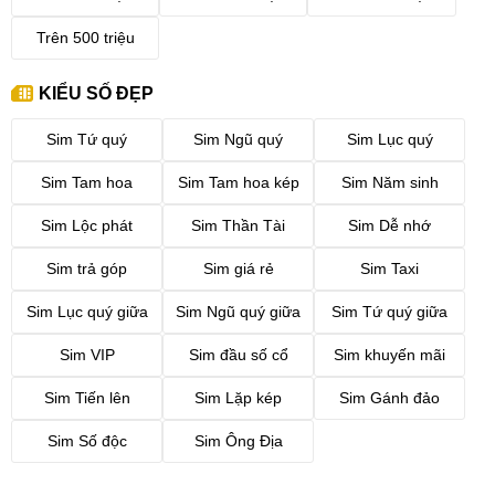
Sim Tiến Lên
Trên 500 triệu
1. Ý nghĩa của sim tiến lên là gì?
Sim Tiến Lên (hay còn gọi là sim số tiến) là dạng sim số đẹp với sự
KIỂU SỐ ĐẸP
sắp xếp các con số theo chiều hướng tiến lên, có thể tiến lên liên
tục hoặc tiến lên chẵn, lẻ. VD: *1234, *2468, *1357, *6789,…
Sim Tứ quý
Sim Ngũ quý
Sim Lục quý
Hiện nay Sim Tiến Lên được chia thành 2 loại là:
Tiến lên đơn
Sim Tam hoa
Sim Tam hoa kép
Sim Năm sinh
(gồm
sim tiến 3
,
sim tiến 4
,
sim tiến 5
) và
tiến lên đôi
(sim có 2 cặp
Sim Lộc phát
Sim Thần Tài
Sim Dễ nhớ
số tiến hoặc 3 cặp nằm liên tiếp nhau).
Sim số tiến mang ý nghĩa cho sự vươn lên phát triển, thăng tiến
Sim trả góp
Sim giá rẻ
Sim Taxi
trong công việc, sự nghiệp và có khả năng thu hút nguồn năng
Sim Lục quý giữa
Sim Ngũ quý giữa
Sim Tứ quý giữa
lượng tốt nếu hợp mệnh, hợp phong thủy. Những người sở hữu
sim tiến lên mong muốn mọi sự thuận lợi, hanh thông, cứ đi lên
Sim VIP
Sim đầu số cổ
Sim khuyến mãi
như sim điện thoại.
Sim Tiến lên
Sim Lặp kép
Sim Gánh đảo
Sim Số độc
Sim Ông Địa