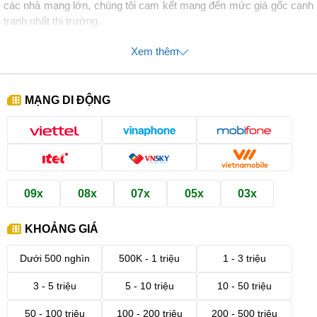
các nhà mạng lớn, chúng tôi cam kết mang đến mức giá gốc cạnh
tranh nhất thị trường.
Cùng chúng tôi khám phá toàn diện:
Xem thêm
Ý nghĩa của sim tiến lên là gì?
Kho sim tiến lên giá tốt, đa dạng tại Sim Thăng Long
MẠNG DI ĐỘNG
Hướng dẫn chi tiết cách chọn sim tiến lên
Quy trình mua sim tiến lên tại Sim Thăng Long
09x
08x
07x
05x
03x
KHOẢNG GIÁ
Dưới 500 nghìn
500K - 1 triệu
1 - 3 triệu
3 - 5 triệu
5 - 10 triệu
10 - 50 triệu
50 - 100 triệu
100 - 200 triệu
200 - 500 triệu