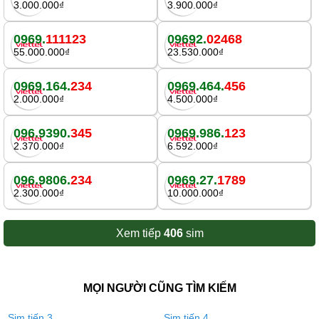
3.000.000₫
3.900.000₫
0969.
111123
09692.
02468
55.000.000₫
23.530.000₫
0969.164.
234
0969.464.
456
2.000.000₫
4.500.000₫
096.9390.
345
0969.986.
123
2.370.000₫
6.592.000₫
096.9806.
234
0969.27.
1789
2.300.000₫
10.000.000₫
Xem tiếp
406
sim
MỌI NGƯỜI CŨNG TÌM KIẾM
Sim tiến 3
Sim tiến 4