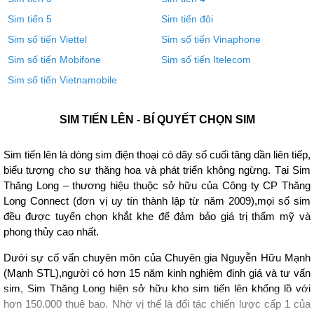
Sim tiến 5
Sim tiến đôi
Sim số tiến Viettel
Sim số tiến Vinaphone
Sim số tiến Mobifone
Sim số tiến Itelecom
Sim số tiến Vietnamobile
SIM TIẾN LÊN - BÍ QUYẾT CHỌN SIM
Sim tiến lên là dòng sim điện thoại có dãy số cuối tăng dần liên tiếp,
biểu tượng cho sự thăng hoa và phát triển không ngừng. Tại Sim
Thăng Long – thương hiệu thuộc sở hữu của Công ty CP Thăng
Long Connect (đơn vị uy tín thành lập từ năm 2009),mọi số sim
đều được tuyển chọn khắt khe để đảm bảo giá trị thẩm mỹ và
phong thủy cao nhất.
Dưới sự cố vấn chuyên môn của Chuyên gia Nguyễn Hữu Mạnh
(
Mạnh STL
),người có hơn 15 năm kinh nghiệm định giá và tư vấn
sim, Sim Thăng Long hiện sở hữu kho sim tiến lên khổng lồ với
hơn 150.000 thuê bao. Nhờ vị thế là đối tác chiến lược cấp 1 của