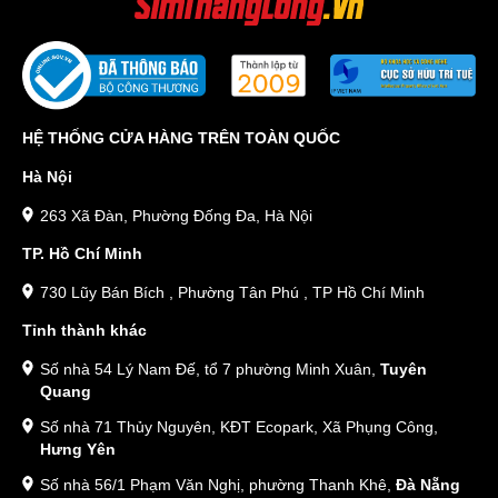
tiến lên giá rẻ dưới 2 triệu đồng phù hợp cho sinh viên hoặc người
mới đi làm muốn đổi vận.
Về nhà mạng, khách hàng có thể chọn các mạng lớn như Viettel,
Vinaphone, Mobifone để đảm bảo tốc độ và phủ sóng ổn định.
Hoặc chọn mạng nhỏ như Vietnamobile, Gmobile, iTelecom để tiết
HỆ THỐNG CỬA HÀNG TRÊN TOÀN QUỐC
kiệm chi phí nhưng vẫn đáp ứng nhu cầu liên lạc cơ bản.
Hà Nội
Ngoài ra, sim tiến lên tại Sim Thăng Long còn đa dạng về cấu trúc
số với các đuôi tiến phổ biến như 123, 456, 678, 789 phù hợp với
263 Xã Đàn, Phường Đống Đa, Hà Nội
những người học sinh sinh viên khi chưa có đủ khả năng về tài
TP. Hồ Chí Minh
chính hoặc dân văn phòng đang muốn đổi sang dãy sim dễ nhớ và
mang ý nghĩa phong thủy tốt. Mỗi dãy số mang ý nghĩa riêng,
730 Lũy Bán Bích , Phường Tân Phú , TP Hồ Chí Minh
chẳng hạn 678 là Lộc Phát Phát, 789 là Phát Trường Cửu, giúp
Tỉnh thành khác
người sở hữu vừa có số đẹp vừa hợp phong thủy.
Số nhà 54 Lý Nam Đế, tổ 7 phường Minh Xuân,
Tuyên
Quang
Số nhà 71 Thủy Nguyên, KĐT Ecopark, Xã Phụng Công,
Hưng Yên
Số nhà 56/1 Phạm Văn Nghị, phường Thanh Khê,
Đà Nẵng