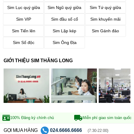
Sim Lục quý giữa
Sim Ngũ quý giữa
Sim Tứ quý giữa
Sim VIP
Sim đầu số cổ
Sim khuyến mãi
Sim Tiến lên
Sim Lặp kép
Sim Gánh đảo
Sim Số độc
Sim Ông Địa
GIỚI THIỆU SIM THĂNG LONG
100% Đăng ký
chính chủ
Miễn phí giao sim
toàn quốc
GỌI MUA HÀNG
024.6666.6666
(7:30-22:00)