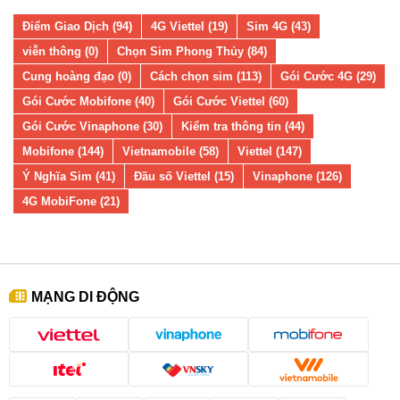
Điểm Giao Dịch (94)
4G Viettel (19)
Sim 4G (43)
viễn thông (0)
Chọn Sim Phong Thủy (84)
Cung hoàng đạo (0)
Cách chọn sim (113)
Gói Cước 4G (29)
Gói Cước Mobifone (40)
Gói Cước Viettel (60)
Gói Cước Vinaphone (30)
Kiểm tra thông tin (44)
Mobifone (144)
Vietnamobile (58)
Viettel (147)
Ý Nghĩa Sim (41)
Đầu số Viettel (15)
Vinaphone (126)
4G MobiFone (21)
MẠNG DI ĐỘNG