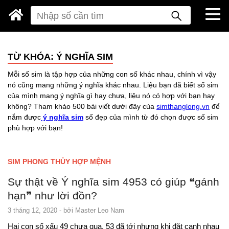
TỪ KHÓA: Ý NGHĨA SIM
Mỗi số sim là tập hợp của những con số khác nhau, chính vì vậy
nó cũng mang những ý nghĩa khác nhau. Liệu bạn đã biết số sim
của mình mang ý nghĩa gì hay chưa, liệu nó có hợp với bạn hay
không? Tham khảo 500 bài viết dưới đây của
simthanglong.vn
để
nắm được
ý nghĩa sim
số đẹp của mình từ đó chọn được số sim
phù hợp với bạn!
SIM PHONG THỦY HỢP MỆNH
Sự thật về Ý nghĩa sim 4953 có giúp ❝gánh
hạn❞ như lời đồn?
3 tháng 12, 2020
- bởi
Master Leo Nam
Hai con số xấu 49 chưa qua, 53 đã tới nhưng khi đặt cạnh nhau