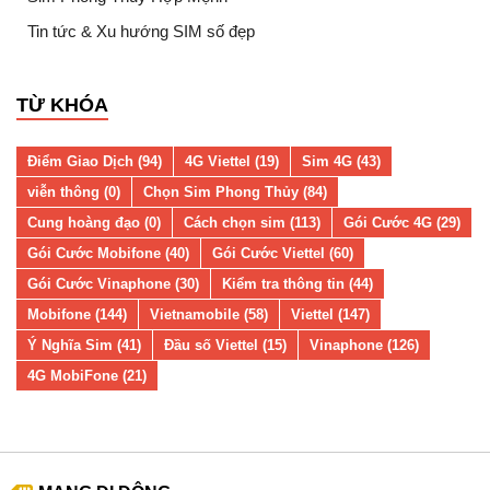
Tin tức & Xu hướng SIM số đẹp
TỪ KHÓA
Điểm Giao Dịch (94)
4G Viettel (19)
Sim 4G (43)
viễn thông (0)
Chọn Sim Phong Thủy (84)
Cung hoàng đạo (0)
Cách chọn sim (113)
Gói Cước 4G (29)
Gói Cước Mobifone (40)
Gói Cước Viettel (60)
Gói Cước Vinaphone (30)
Kiểm tra thông tin (44)
Mobifone (144)
Vietnamobile (58)
Viettel (147)
Ý Nghĩa Sim (41)
Đầu số Viettel (15)
Vinaphone (126)
4G MobiFone (21)