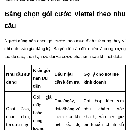
Bảng chọn gói cước Viettel theo nhu
cầu
Người dùng nên chọn gói cước theo mục đích sử dụng thay vì
chỉ nhìn vào giá đăng ký. Ba yếu tố cần đối chiếu là dung lượng
tốc độ cao, thời hạn ưu đãi và cước phát sinh sau khi hết data.
Kiểu gói
Nhu cầu sử
Dấu hiệu
Gợi ý cho hotline
nên ưu
dụng
cần kiểm tra
kinh doanh
tiên
Gói giá
Data/ngày,
Phù hợp làm sim
thấp
Chat Zalo,
data/tháng và
phụ chăm sóc
hoặc
nhận đơn,
cước sau khi
khách, vẫn nên giữ
dung
tra cứu nhẹ
hết tốc độ
tài khoản chính đủ
lượng