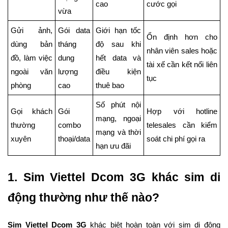
cao
cước gọi
vừa
Gửi ảnh,
Gói data
Giới hạn tốc
Ổn định hơn cho
dùng bản
tháng
độ sau khi
nhân viên sales hoặc
đồ, làm việc
dung
hết data và
tài xế cần kết nối liên
ngoài văn
lượng
điều kiện
tục
phòng
cao
thuê bao
Số phút nội
Gọi khách
Gói
Hợp với hotline
mạng, ngoại
thường
combo
telesales cần kiểm
mạng và thời
xuyên
thoại/data
soát chi phí gọi ra
hạn ưu đãi
1. Sim Viettel Dcom 3G khác sim di
động thường như thế nào?
Sim Viettel Dcom 3G
khác biệt hoàn toàn với sim di động