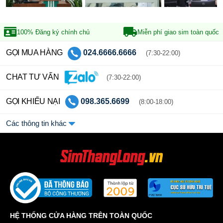
100% Đăng ký
chính chủ
Miễn phí giao sim
toàn quốc
GỌI MUA HÀNG
024.6666.6666
(7:30-22:00)
CHAT TƯ VẤN
(7:30-22:00)
GỌI KHIẾU NẠI
098.365.6699
(8:00-18:00)
Các thông tin khác
HỆ THỐNG CỬA HÀNG TRÊN TOÀN QUỐC