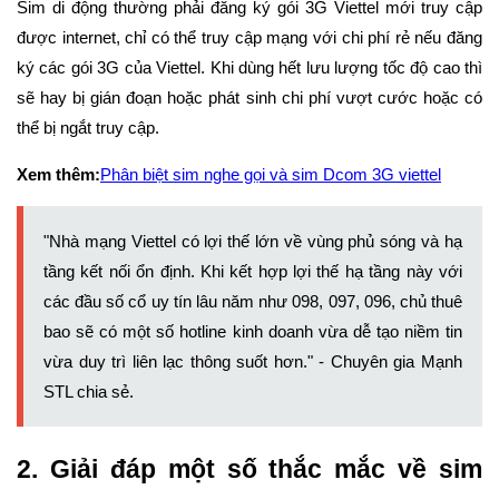
Sim di động thường phải đăng ký gói 3G Viettel mới truy cập
được internet, chỉ có thể truy cập mạng với chi phí rẻ nếu đăng
ký các gói 3G của Viettel. Khi dùng hết lưu lượng tốc độ cao thì
sẽ hay bị gián đoạn hoặc phát sinh chi phí vượt cước hoặc có
thể bị ngắt truy cập.
Xem thêm:
Phân biệt sim nghe gọi và sim Dcom 3G viettel
"Nhà mạng Viettel có lợi thế lớn về vùng phủ sóng và hạ
tầng kết nối ổn định. Khi kết hợp lợi thế hạ tầng này với
các đầu số cổ uy tín lâu năm như 098, 097, 096, chủ thuê
bao sẽ có một số hotline kinh doanh vừa dễ tạo niềm tin
vừa duy trì liên lạc thông suốt hơn." - Chuyên gia Mạnh
STL chia sẻ.
2. Giải đáp một số thắc mắc về sim