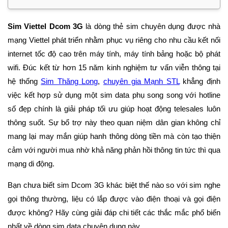
Sim Viettel Dcom 3G
là dòng thẻ sim chuyên dụng được nhà
mạng Viettel phát triển nhằm phục vụ riêng cho nhu cầu kết nối
internet tốc độ cao trên máy tính, máy tính bảng hoặc bộ phát
wifi. Đúc kết từ hơn 15 năm kinh nghiệm tư vấn viễn thông tại
hệ thống
Sim Thăng Long
,
chuyên gia Mạnh STL
khẳng định
việc kết hợp sử dụng một sim data phụ song song với hotline
số đẹp chính là giải pháp tối ưu giúp hoạt động telesales luôn
thông suốt. Sự bổ trợ này theo quan niệm dân gian không chỉ
mang lại may mắn giúp hanh thông dòng tiền mà còn tạo thiện
cảm với người mua nhờ khả năng phản hồi thông tin tức thì qua
mạng di động.
Bạn chưa biết sim Dcom 3G khác biệt thế nào so với sim nghe
gọi thông thường, liệu có lắp được vào điện thoại và gọi điện
được không? Hãy cùng giải đáp chi tiết các thắc mắc phổ biến
nhất về dòng sim data chuyên dụng này.