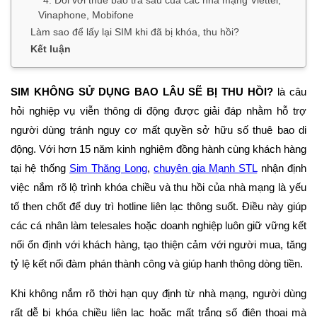
Vinaphone, Mobifone
Làm sao để lấy lại SIM khi đã bị khóa, thu hồi?
Kết luận
SIM KHÔNG SỬ DỤNG BAO LÂU SẼ BỊ THU HỒI?
là câu
hỏi nghiệp vụ viễn thông di động được giải đáp nhằm hỗ trợ
người dùng tránh nguy cơ mất quyền sở hữu số thuê bao di
động. Với hơn 15 năm kinh nghiệm đồng hành cùng khách hàng
tại hệ thống
Sim Thăng Long
,
chuyên gia Mạnh STL
nhận định
việc nắm rõ lộ trình khóa chiều và thu hồi của nhà mạng là yếu
tố then chốt để duy trì hotline liên lạc thông suốt. Điều này giúp
các cá nhân làm telesales hoặc doanh nghiệp luôn giữ vững kết
nối ổn định với khách hàng, tạo thiện cảm với người mua, tăng
tỷ lệ kết nối đàm phán thành công và giúp hanh thông dòng tiền.
Khi không nắm rõ thời hạn quy định từ nhà mạng, người dùng
rất dễ bị khóa chiều liên lạc hoặc mất trắng số điện thoại mà