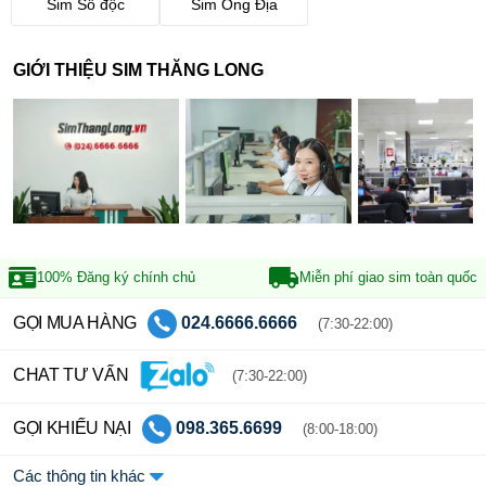
Sim Số độc
Sim Ông Địa
GIỚI THIỆU SIM THĂNG LONG
100% Đăng ký
chính chủ
Miễn phí giao sim
toàn quốc
GỌI MUA HÀNG
024.6666.6666
(7:30-22:00)
CHAT TƯ VẤN
(7:30-22:00)
GỌI KHIẾU NẠI
098.365.6699
(8:00-18:00)
Các thông tin khác