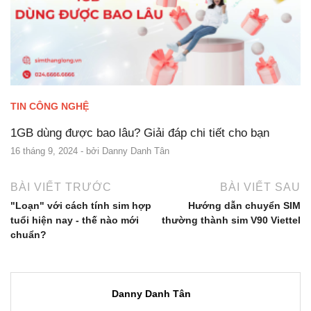
TIN CÔNG NGHỆ
1GB dùng được bao lâu? Giải đáp chi tiết cho bạn
16 tháng 9, 2024
- bởi
Danny Danh Tân
BÀI VIẾT TRƯỚC
BÀI VIẾT SAU
"Loạn" với cách tính sim hợp
Hướng dẫn chuyển SIM
tuổi hiện nay - thế nào mới
thường thành sim V90 Viettel
chuẩn?
Danny Danh Tân