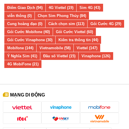
Điểm Giao Dịch (94)
4G Viettel (19)
Sim 4G (43)
viễn thông (0)
Chọn Sim Phong Thủy (84)
Cung hoàng đạo (0)
Cách chọn sim (113)
Gói Cước 4G (29)
Gói Cước Mobifone (40)
Gói Cước Viettel (60)
Gói Cước Vinaphone (30)
Kiểm tra thông tin (44)
Mobifone (144)
Vietnamobile (58)
Viettel (147)
Ý Nghĩa Sim (41)
Đầu số Viettel (15)
Vinaphone (126)
4G MobiFone (21)
MẠNG DI ĐỘNG