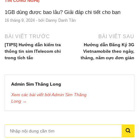
TIN CÔNG NGHỆ
1GB dùng được bao lâu? Giải đáp chi tiết cho bạn
16 tháng 9, 2024
- bởi
Danny Danh Tân
BÀI VIẾT TRƯỚC
BÀI VIẾT SAU
[TIPS] Hướng dẫn kiểm tra
Hướng dẫn Đăng Ký 3G
thông tin sim ITelecom chỉ
Vietnamobile theo ngày,
trong tích tắc
tháng, năm cực đơn giản
Admin Sim Thăng Long
Xem các bài viết bởi Admin Sim Thăng
Long →