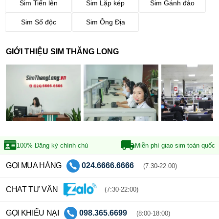
Sim Tiến lên
Sim Lặp kép
Sim Gánh đảo
Sim Số độc
Sim Ông Địa
GIỚI THIỆU SIM THĂNG LONG
100% Đăng ký
chính chủ
Miễn phí giao sim
toàn quốc
GỌI MUA HÀNG
024.6666.6666
(7:30-22:00)
CHAT TƯ VẤN
(7:30-22:00)
GỌI KHIẾU NẠI
098.365.6699
(8:00-18:00)