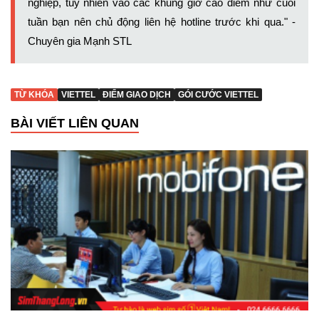
nghiệp, tuy nhiên vào các khung giờ cao điểm như cuối
tuần bạn nên chủ động liên hệ hotline trước khi qua." -
Chuyên gia
Mạnh STL
TỪ KHÓA
VIETTEL
ĐIỂM GIAO DỊCH
GÓI CƯỚC VIETTEL
BÀI VIẾT LIÊN QUAN