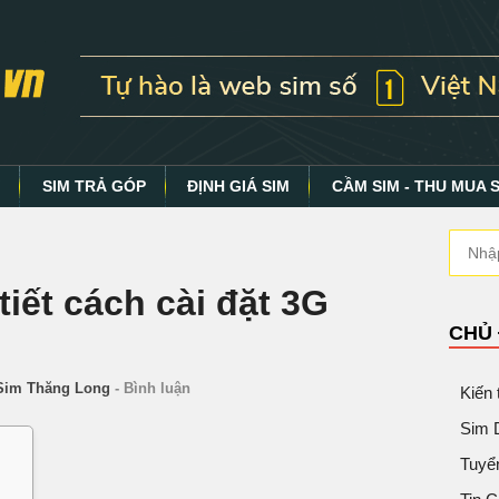
Y
SIM TRẢ GÓP
ĐỊNH GIÁ SIM
CẦM SIM - THU MUA 
iết cách cài đặt 3G
CHỦ
Sim Thăng Long
-
Bình luận
Kiến
Sim 
Tuyể