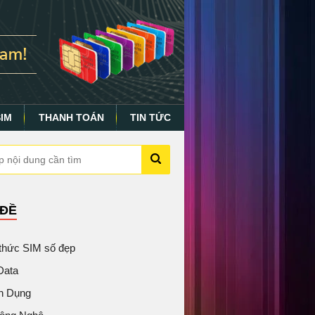
SIM
THANH TOÁN
TIN TỨC
 ĐỀ
 thức SIM số đẹp
Data
n Dụng