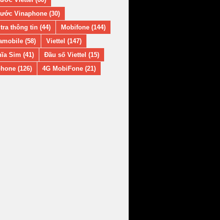
ước Vinaphone (30)
tra thông tin (44)
Mobifone (144)
amobile (58)
Viettel (147)
ĩa Sim (41)
Đầu số Viettel (15)
hone (126)
4G MobiFone (21)