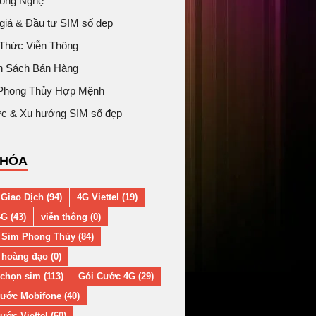
Công Nghệ
giá & Đầu tư SIM số đẹp
 Thức Viễn Thông
h Sách Bán Hàng
Phong Thủy Hợp Mệnh
tức & Xu hướng SIM số đẹp
KHÓA
Giao Dịch (94)
4G Viettel (19)
G (43)
viễn thông (0)
 Sim Phong Thủy (84)
hoàng đạo (0)
chọn sim (113)
Gói Cước 4G (29)
ước Mobifone (40)
ước Viettel (60)