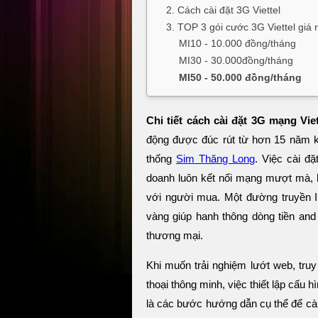
2. Cách cài đặt 3G Viettel
3. TOP 3 gói cước 3G Viettel giá 
MI10 - 10.000 đồng/tháng
MI30 - 30.000đồng/tháng
MI50 - 50.000 đồng/tháng
Chi tiết cách cài đặt 3G mạng Viet
động được đúc rút từ hơn 15 năm k
thống
Sim Thăng Long
. Việc cài đ
doanh luôn kết nối mạng mượt mà, h
với người mua. Một đường truyền In
vàng giúp hanh thông dòng tiền and 
thương mại.
Khi muốn trải nghiệm lướt web, truy
thoại thông minh, việc thiết lập cấu 
là các bước hướng dẫn cụ thể để cài 