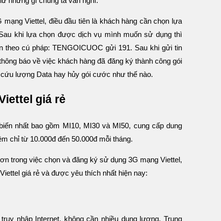
như những gì chúng ta vẫn nghĩ.
 mạng Viettel, điều đầu tiên là khách hàng cần chọn lựa
Sau khi lựa chọn được dịch vụ mình muốn sử dụng thì
hắn theo cú pháp: TENGOICUOC gửi 191. Sau khi gửi tin
 thông báo về việc khách hàng đã đăng ký thành công gói
cứu lượng Data hay hủy gói cước như thế nào.
iettel giá rẻ
 biến nhất bao gồm MI10, MI30 và MI50, cung cấp dung
kiệm chỉ từ 10.000đ đến 50.000đ mỗi tháng.
ơn trong việc chọn và đăng ký sử dụng 3G mạng Viettel,
iettel giá rẻ và được yêu thích nhất hiện nay:
truy nhập Internet, không cần nhiều dung lượng. Trung