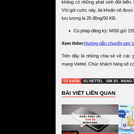
không có những phát sinh đột biến
Với gói cước này, tài khoản sẽ được
lưu lượng là 25 đồng/50 KB.
Cú pháp đăng ký: MI50 gửi 19
Xem thêm:
Hướng dẫn chuyển sim Vi
Trên đây là những chia sẻ về các 
mạng Viettel. Chúc khách hàng sẽ có
TỪ KHÓA
3G VIETTEL
SIM 3G
MẠNG 
BÀI VIẾT LIÊN QUAN