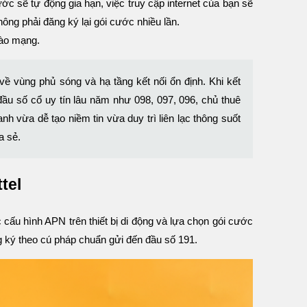
ước sẽ tự động gia hạn, việc truy cập internet của bạn sẽ
ông phải đăng ký lại gói cước nhiều lần.
 vào mạng.
 về vùng phủ sóng và hạ tầng kết nối ổn định. Khi kết
đầu số cổ uy tín lâu năm như 098, 097, 096, chủ thuê
nh vừa dễ tạo niềm tin vừa duy trì liên lạc thông suốt
a sẻ.
tel
 cấu hình APN trên thiết bị di động và lựa chọn gói cước
g ký theo cú pháp chuẩn gửi đến đầu số 191.