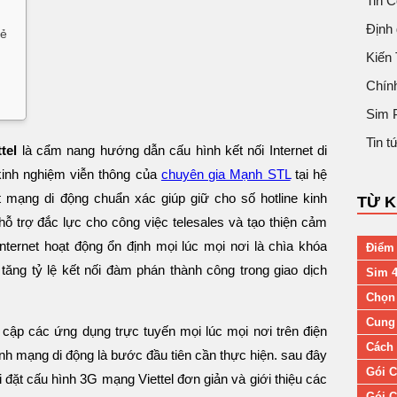
Tin 
Định 
rẻ
Kiến
Chín
Sim 
Tin 
tel
là cẩm nang hướng dẫn cấu hình kết nối Internet di
inh nghiệm viễn thông của
chuyên gia Mạnh STL
tại hệ
ặt mạng di động chuẩn xác giúp giữ cho số hotline kinh
TỪ 
ỗ trợ đắc lực cho công việc telesales và tạo thiện cảm
ternet hoạt động ổn định mọi lúc mọi nơi là chìa khóa
Điểm 
tăng tỷ lệ kết nối đàm phán thành công trong giao dịch
Sim 4
Chọn
Cung 
 cập các ứng dụng trực tuyến mọi lúc mọi nơi trên điện
Cách 
hình mạng di động là bước đầu tiên cần thực hiện. sau đây
Gói C
đặt cấu hình 3G mạng Viettel đơn giản và giới thiệu các
Gói C