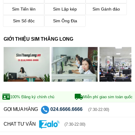
Sim Tiến lên
Sim Lặp kép
Sim Gánh đảo
Sim Số độc
Sim Ông Địa
GIỚI THIỆU SIM THĂNG LONG
100% Đăng ký
chính chủ
Miễn phí giao sim
toàn quốc
GỌI MUA HÀNG
024.6666.6666
(7:30-22:00)
CHAT TƯ VẤN
(7:30-22:00)