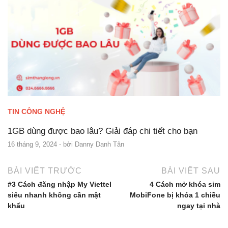
TIN CÔNG NGHỆ
1GB dùng được bao lâu? Giải đáp chi tiết cho bạn
16 tháng 9, 2024
- bởi
Danny Danh Tân
BÀI VIẾT TRƯỚC
BÀI VIẾT SAU
#3 Cách đăng nhập My Viettel
4 Cách mở khóa sim
siêu nhanh không cần mật
MobiFone bị khóa 1 chiều
khẩu
ngay tại nhà