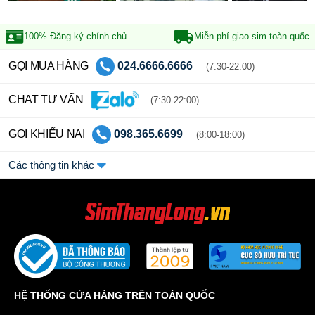
100% Đăng ký
chính chủ
Miễn phí giao sim
toàn quốc
GỌI MUA HÀNG
024.6666.6666
(7:30-22:00)
CHAT TƯ VẤN
(7:30-22:00)
GỌI KHIẾU NẠI
098.365.6699
(8:00-18:00)
Các thông tin khác
HỆ THỐNG CỬA HÀNG TRÊN TOÀN QUỐC