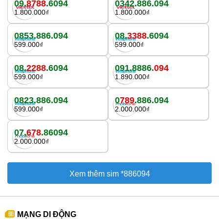
09.
8788
.6094
0342.886.094
1.800.000₫
1.800.000₫
0853.886.094
08.
3388
.6094
599.000₫
599.000₫
08.
2288
.6094
091.8886.
094
599.000₫
1.890.000₫
0823.886.094
0
789
.886.094
599.000₫
2.000.000₫
07.
678
.86094
2.000.000₫
Xem thêm sim *886094
MẠNG DI ĐỘNG