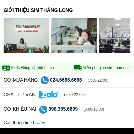
GIỚI THIỆU SIM THĂNG LONG
100% Đăng ký
chính chủ
Miễn phí giao sim
toàn quốc
GỌI MUA HÀNG
024.6666.6666
(7:30-22:00)
CHAT TƯ VẤN
(7:30-22:00)
GỌI KHIẾU NẠI
098.365.6699
(8:00-18:00)
Các thông tin khác