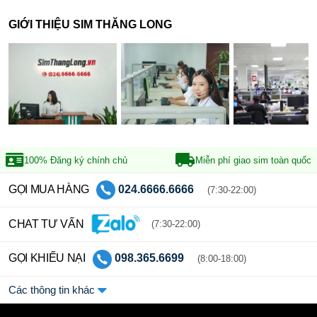
GIỚI THIỆU SIM THĂNG LONG
100% Đăng ký
chính chủ
Miễn phí giao sim
toàn quốc
GỌI MUA HÀNG
024.6666.6666
(7:30-22:00)
CHAT TƯ VẤN
(7:30-22:00)
GỌI KHIẾU NẠI
098.365.6699
(8:00-18:00)
Các thông tin khác