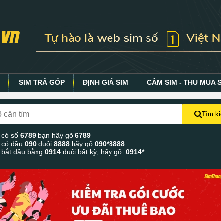
Y
SIM TRẢ GÓP
ĐỊNH GIÁ SIM
CẦM SIM - THU MUA 
Tìm k
 có số
6789
bạn hãy gõ
6789
 có đầu
090
đuôi
8888
hãy gõ
090*8888
 bắt đầu bằng
0914
đuôi bất kỳ, hãy gõ:
0914*