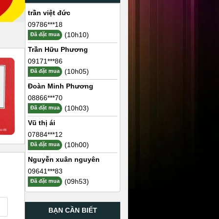
trần việt đức
09786***18
(10h10)
Đã đặt mua
Trần Hữu Phương
09171***86
(10h05)
Đã đặt mua
Đoàn Minh Phương
08866***70
(10h03)
Đã đặt mua
Vũ thị ái
07884***12
(10h00)
Đã đặt mua
Nguyễn xuân nguyên
09641***83
(09h53)
Đã đặt mua
BẠN CẦN BIẾT