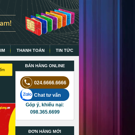
SIM
THANH TOÁN
TIN TỨC
BÁN HÀNG ONLINE
iếm
024.6666.6666
Chat tư vấn
Góp ý, khiếu nại:
098.365.6699
ĐƠN HÀNG MỚI