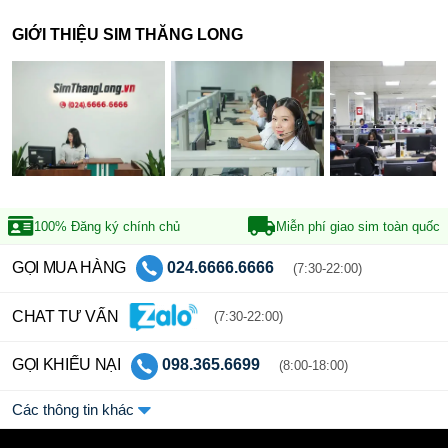
GIỚI THIỆU SIM THĂNG LONG
100% Đăng ký
chính chủ
Miễn phí giao sim
toàn quốc
GỌI MUA HÀNG
024.6666.6666
(7:30-22:00)
CHAT TƯ VẤN
(7:30-22:00)
GỌI KHIẾU NẠI
098.365.6699
(8:00-18:00)
Các thông tin khác